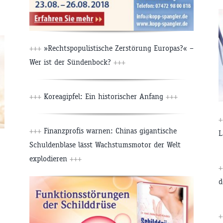
+++
»Rechtspopulistische Zerstörung Europas?« –
Wer ist der Sündenbock?
+++
+++
Koreagipfel: Ein historischer Anfang
+++
+++
Finanzprofis warnen: Chinas gigantische
L
Schuldenblase lässt Wachstumsmotor der Welt
explodieren
+++
d