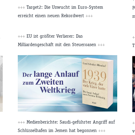
+++
Target2: Die Unwucht im Euro-System
P
erreicht einen neuen Rekordwert
+++
m
+++
EU ist größter Verlierer: Das
n
Milliardengeschäft mit den Steueroasen
+++
T
+++
Medienberichte: Saudi-geführter Angriff auf
Schlüsselhafen im Jemen hat begonnen
+++
v