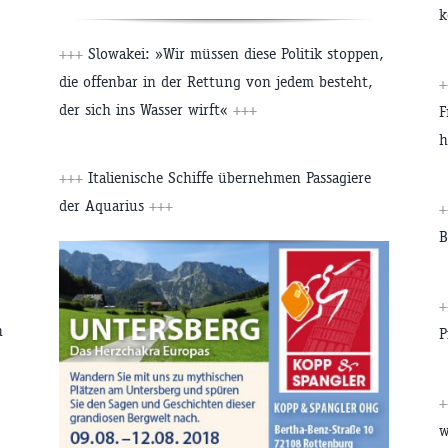
k
+++
Slowakei: »Wir müssen diese Politik stoppen,
die offenbar in der Rettung von jedem besteht,
der sich ins Wasser wirft«
+++
F
h
+++
Italienische Schiffe übernehmen Passagiere
der Aquarius
+++
B
n
P
w