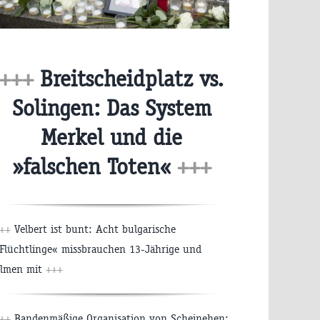
+++
Breitscheidplatz vs.
Solingen: Das System
Merkel und die
»falschen Toten«
+++
+++
Velbert ist bunt: Acht bulgarische
Flüchtlinge« missbrauchen 13-Jährige und
ilmen mit
+++
+++
Bandenmäßige Organisation von Scheinehen: