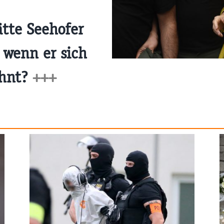
ätte Seehofer
 wenn er sich
ehnt?
+++