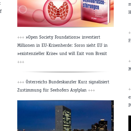
:
m
f
+++
»Open Society Foundations« investiert
F
Millionen in EU-Krisenherde: Soros sieht EU in
»existenzieller Krise« und will Exit vom Brexit
+++
M
+++
Österreichs Bundeskanzler Kurz signalisiert
Zustimmung für Seehofers Asylplan
+++
e
P