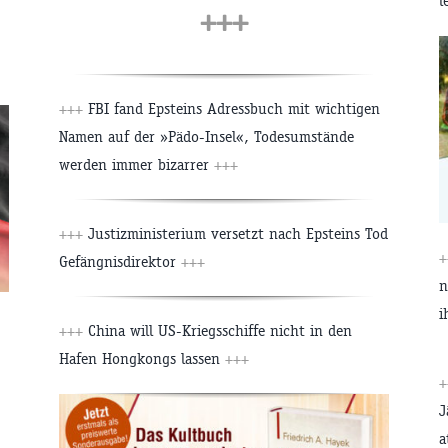
l
+++
+++
FBI fand Epsteins Adressbuch mit wichtigen
Namen auf der »Pädo-Insel«, Todesumstände
werden immer bizarrer
+++
+++
Justizministerium versetzt nach Epsteins Tod
+
Gefängnisdirektor
+++
n
i
+++
China will US-Kriegsschiffe nicht in den
Hafen Hongkongs lassen
+++
+
J
a