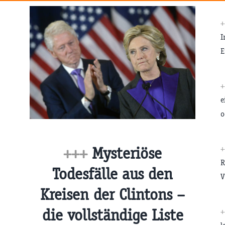
+
I
E
+
e
o
+
+++
Mysteriöse
R
Todesfälle aus den
V
Kreisen der Clintons –
die vollständige Liste
+