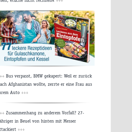
esen, etliche nicht rechnen«
+++
++
Bus verpasst, BMW gekapert: Weil er zurück
ach Afghanistan wollte, zerrte er eine Frau aus
hrem Auto
+++
++
Zusammenhang zu anderem Vorfall? 27-
ähriger in Beuel von hinten mit Messer
ttackiert
+++