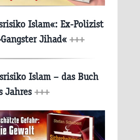
risiko Islam«: Ex-Polizist
»Gangster Jihad«
+++
srisiko Islam – das Buch
s Jahres
+++