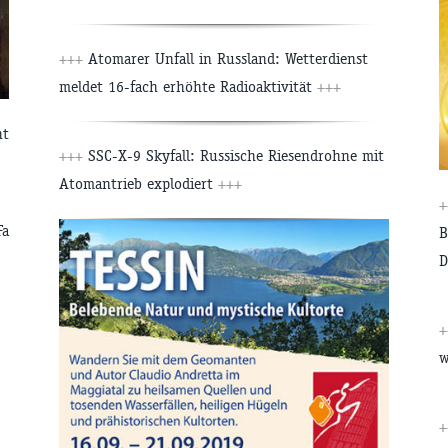
+++
Atomarer Unfall in Russland: Wetterdienst
meldet 16-fach erhöhte Radioaktivität
+++
nt
+++
SSC-X-9 Skyfall: Russische Riesendrohne mit
Atomantrieb explodiert
+++
+
Fa
B
D
+
w
+