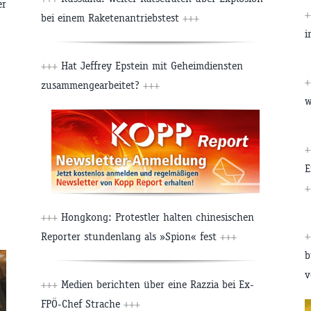
er
+
bei einem Raketenantriebstest
+++
i
+++
Hat Jeffrey Epstein mit Geheimdiensten
+
zusammengearbeitet?
+++
w
+
E
+
+++
Hongkong: Protestler halten chinesischen
+
Reporter stundenlang als »Spion« fest
+++
b
v
+++
Medien berichten über eine Razzia bei Ex-
FPÖ-Chef Strache
+++