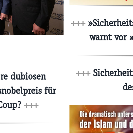
+++
»Sicherheits
warnt vor 
+++
Sicherheit
re dubiosen
de
nobelpreis für
-Coup?
+++