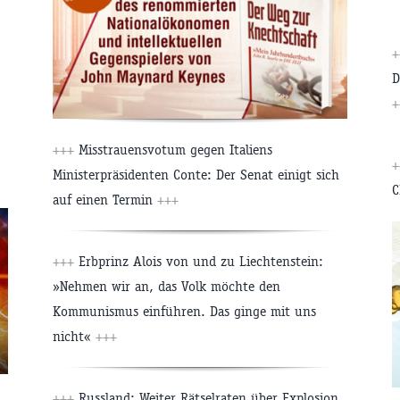
+
D
+
+++
Misstrauensvotum gegen Italiens
+
Ministerpräsidenten Conte: Der Senat einigt sich
C
auf einen Termin
+++
+++
Erbprinz Alois von und zu Liechtenstein:
»Nehmen wir an, das Volk möchte den
Kommunismus einführen. Das ginge mit uns
nicht«
+++
+++
Russland: Weiter Rätselraten über Explosion