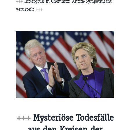
+++
Hitlergruß in Chemnitz: Antifa-Sympathisant
verurteilt
+++
+++
Mysteriöse Todesfälle
aus den Kreisen der