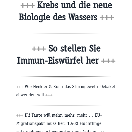
+++
Krebs und die neue
Biologie des Wassers
+++
+++
So stellen Sie
Immun-Eiswürfel her
+++
+++
Wie Heckler & Koch das Sturmgewehr-Debakel
abwenden will
+++
+++
Dlf Tante will mehr, mehr, mehr … EU-
Migrationspakt muss her: 1.500 Flüchtlinge
aufzunehmen, ist wenigstens ein Anfang
+++