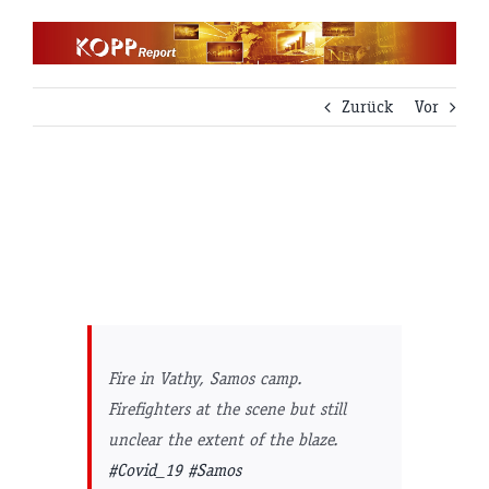
Zum
Inhalt
springen
Zurück
Vor
Fire in Vathy, Samos camp.
Firefighters at the scene but still
unclear the extent of the blaze.
#Covid_19
#Samos