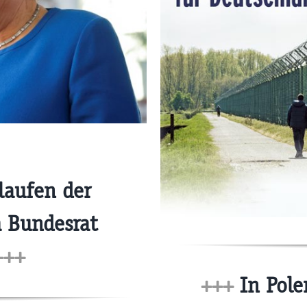
laufen der
 Bundesrat
+++
+++
In Pole