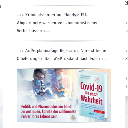
N
t
+++
Kriminalscanner auf Handys: EU-
Abgeordnete warnen vor kommunistischen
+
Verhältnissen
+++
s
+++
Außerplanmäßige Reparatur: Vorerst keine
+
Öllieferungen über Weißrussland nach Polen
+++
S
+
+