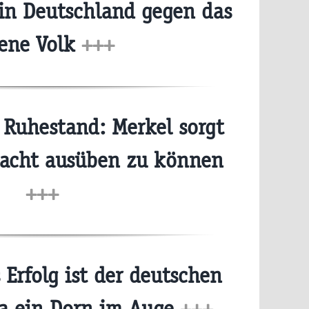
 in Deutschland gegen das
gene Volk
+++
Ruhestand: Merkel sorgt
Macht ausüben zu können
+++
Erfolg ist der deutschen
la ein Dorn im Auge
+++