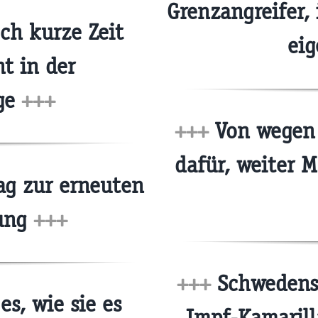
Grenzangreifer,
h kurze Zeit
ei
t in der
age
+++
+++
Von wegen 
dafür, weiter 
ag zur erneuten
tung
+++
+++
Schwedens 
es, wie sie es
Impf-Kamaril