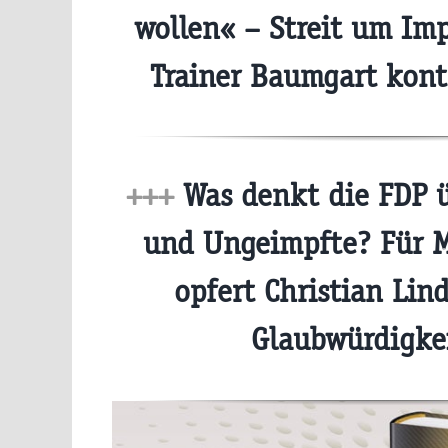
wollen« – Streit um Imp
Trainer Baumgart kon
+++
Was denkt die FDP 
und Ungeimpfte? Für M
opfert Christian Lin
Glaubwürdigke