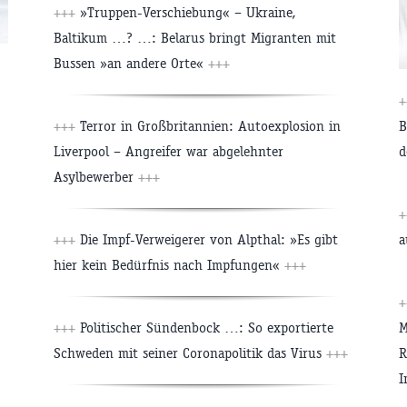
+++
»Truppen-Verschiebung« – Ukraine,
Baltikum …? …: Belarus bringt Migranten mit
Bussen »an andere Orte«
+++
+
+++
Terror in Großbritannien: Autoexplosion in
B
Liverpool – Angreifer war abgelehnter
d
Asylbewerber
+++
+
+++
Die Impf-Verweigerer von Alpthal: »Es gibt
a
hier kein Bedürfnis nach Impfungen«
+++
+
+++
Politischer Sündenbock …: So exportierte
M
Schweden mit seiner Coronapolitik das Virus
+++
R
I