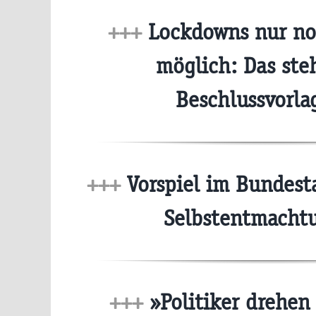
+++
Lockdowns nur noc
möglich: Das steh
Beschlussvorl
+++
Vorspiel im Bundest
Selbstentmach
+++
»Politiker drehen 