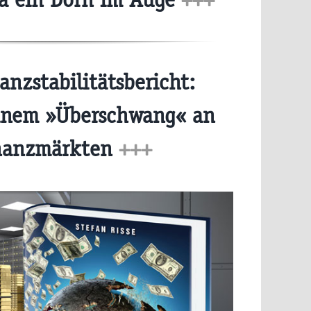
nzstabilitätsbericht:
einem »Überschwang« an
nanzmärkten
+++