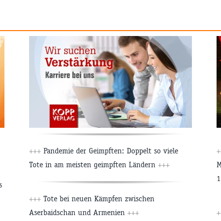
+++
Pandemie der Geimpften: Doppelt so viele
+
Tote in am meisten geimpften Ländern
+++
M
1
s
+++
Tote bei neuen Kämpfen zwischen
Aserbaidschan und Armenien
+++
+