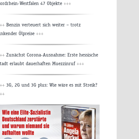
ordrhein-Westfalen 47 Objekte
+++
++
Benzin verteuert sich weiter – trotz
inkender Ölpreise
+++
++
Zunächst Corona-Ausnahme: Erste hessische
tadt erlaubt dauerhaften Muezzinruf
+++
++
3G, 2G und 3G plus: Wie wäre es mit Streik?
++