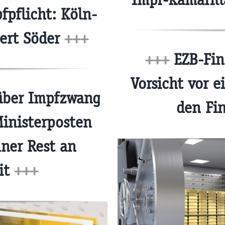
fpflicht: Köln-
tert Söder
+++
+++
EZB-Fina
Vorsicht vor 
über Impfzwang
den Fi
inisterposten
dner Rest an
it
+++