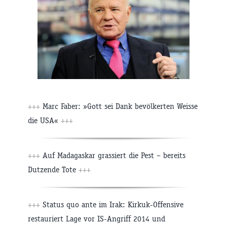
+++
Marc Faber: »Gott sei Dank bevölkerten Weisse
die USA«
+++
+++
Auf Madagaskar grassiert die Pest – bereits
Dutzende Tote
+++
+++
Status quo ante im Irak: Kirkuk-Offensive
restauriert Lage vor IS-Angriff 2014 und