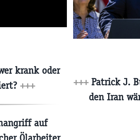
wer krank oder
+++
Patrick J. 
iert?
+++
den Iran wä
angriff auf
cher Ölarbeiter