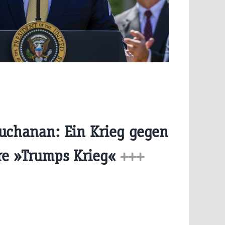
Buchanan: Ein Krieg gegen
re »Trumps Krieg«
+++