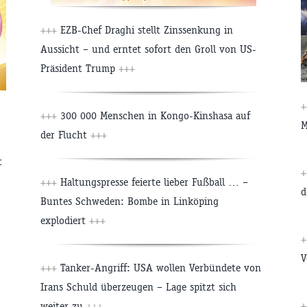
+++
EZB-Chef Draghi stellt Zinssenkung in
Aussicht – und erntet sofort den Groll von US-
Präsident Trump
+++
+
+++
300 000 Menschen in Kongo-Kinshasa auf
M
der Flucht
+++
t
+
+++
Haltungspresse feierte lieber Fußball … –
d
Buntes Schweden: Bombe in Linköping
explodiert
+++
+
V
+++
Tanker-Angriff: USA wollen Verbündete von
Irans Schuld überzeugen – Lage spitzt sich
+
weiter zu
+++