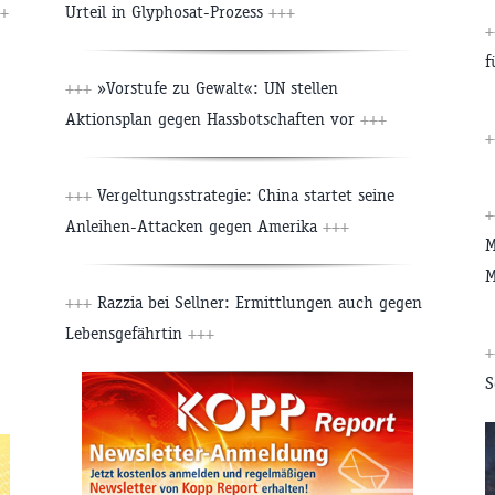
+
Urteil in Glyphosat-Prozess
+++
+
f
+++
»Vorstufe zu Gewalt«: UN stellen
Aktionsplan gegen Hassbotschaften vor
+++
+
+++
Vergeltungsstrategie: China startet seine
+
Anleihen-Attacken gegen Amerika
+++
M
M
+++
Razzia bei Sellner: Ermittlungen auch gegen
Lebensgefährtin
+++
+
S