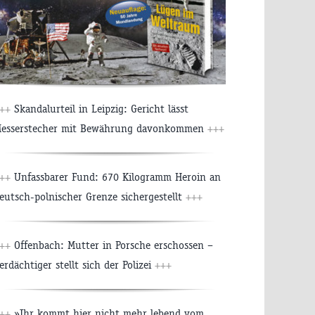
++
Skandalurteil in Leipzig: Gericht lässt
esserstecher mit Bewährung davonkommen
+++
++
Unfassbarer Fund: 670 Kilogramm Heroin an
eutsch-polnischer Grenze sichergestellt
+++
++
Offenbach: Mutter in Porsche erschossen –
erdächtiger stellt sich der Polizei
+++
++
»Ihr kommt hier nicht mehr lebend vom