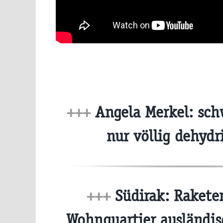
+++
Angela Merkel: sch
nur völlig dehydr
+++
Südirak: Raketen
Wohnquartier ausländis