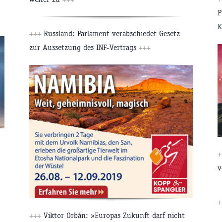
P
K
+++
Russland: Parlament verabschiedet Gesetz
zur Aussetzung des INF-Vertrags
+++
+
v
+
+++
Viktor Orbán: »Europas Zukunft darf nicht