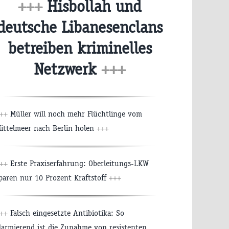
+++
Hisbollah und
deutsche Libanesenclans
betreiben kriminelles
Netzwerk
+++
++
Müller will noch mehr Flüchtlinge vom
ittelmeer nach Berlin holen
+++
++
Erste Praxiserfahrung: Oberleitungs-LKW
paren nur 10 Prozent Kraftstoff
+++
++
Falsch eingesetzte Antibiotika: So
larmierend ist die Zunahme von resistenten