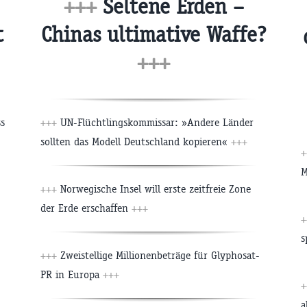
+++
Seltene Erden –
t
Chinas ultimative Waffe?
+++
ss
+++
UN-Flüchtlingskommissar: »Andere Länder
sollten das Modell Deutschland kopieren«
+++
+
M
+++
Norwegische Insel will erste zeitfreie Zone
der Erde erschaffen
+++
+
s
+++
Zweistellige Millionenbeträge für Glyphosat-
PR in Europa
+++
+
a