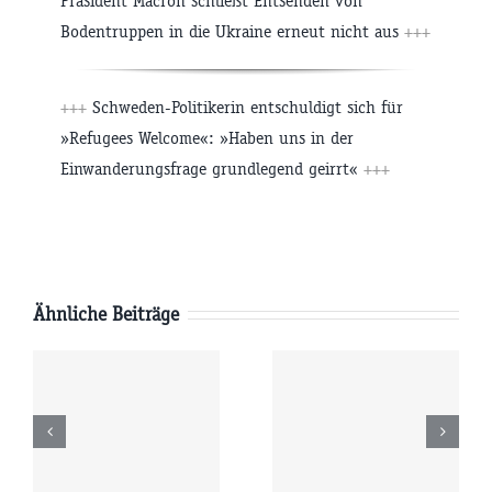
Präsident Macron schließt Entsenden von
Bodentruppen in die Ukraine erneut nicht aus
+++
+++
Schweden-Politikerin entschuldigt sich für
»Refugees Welcome«: »Haben uns in der
Einwanderungsfrage grundlegend geirrt«
+++
Ähnliche Beiträge
Samstag
Freitag
6
08.08.2026
07.08.2026