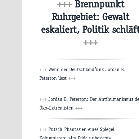
+++
Brennpunkt
Ruhrgebiet: Gewalt
eskaliert, Politik schläf
+++
+++
Wenn der Deutschlandfunk Jordan B.
Peterson liest
+++
+++
Jordan B. Peterson: Der Antihumanismus de
Öko-Extremisten
+++
+++
Putsch-Phantasien eines Spiegel-
Kolumnisten: »Im Felde unbesiegt« =