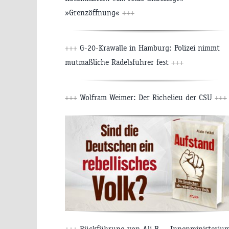
»Grenzöffnung«
+++
+++
G-20-Krawalle in Hamburg: Polizei nimmt
mutmaßliche Rädelsführer fest
+++
+++
Wolfram Weimer: Der Richelieu der CSU
+++
+++
Rückführung von Ali B. – Innenministeriu