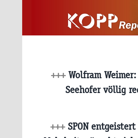
Zum
Inhalt
springen
+++
Wolfram Weimer:
Seehofer völlig r
+++
SPON entgeistert