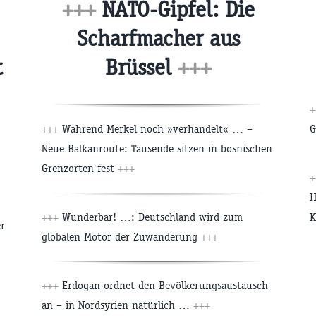
+++
NATO-Gipfel: Die
Scharfmacher aus
t
Brüssel
+++
G
+++
Während Merkel noch »verhandelt« … –
Neue Balkanroute: Tausende sitzen in bosnischen
Grenzorten fest
+++
H
K
+++
Wunderbar! …: Deutschland wird zum
r
globalen Motor der Zuwanderung
+++
+++
Erdogan ordnet den Bevölkerungsaustausch
an – in Nordsyrien natürlich …
+++