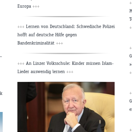
Europa
+++
M
T
+++
Lernen von Deutschland: Schwedische Polizei
+
hofft auf deutsche Hilfe gegen
Bandenkriminalität
+++
G
–
+++
An Linzer Volksschule: Kinder müssen Islam-
»
Lieder auswendig lernen
+++
+
ik
G
e