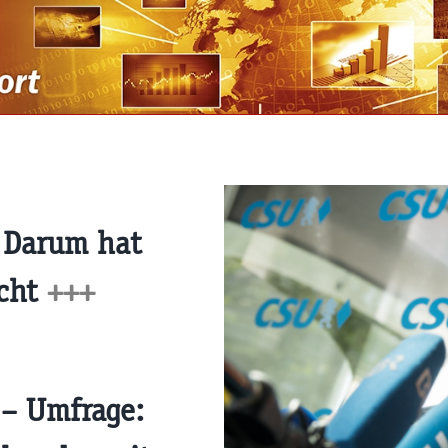
 Darum hat
echt
+++
 – Umfrage: