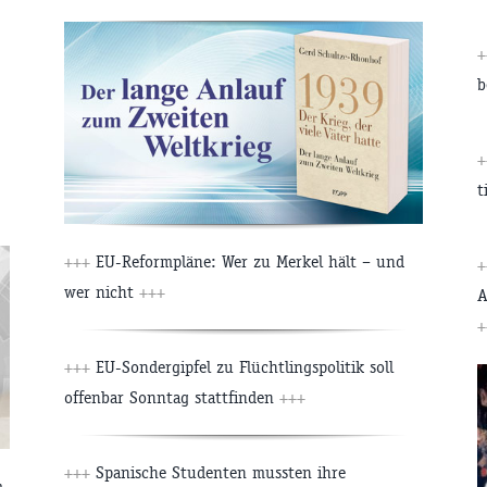
b
t
+++
EU-Reformpläne: Wer zu Merkel hält – und
wer nicht
+++
A
+
+++
EU-Sondergipfel zu Flüchtlingspolitik soll
offenbar Sonntag stattfinden
+++
+++
Spanische Studenten mussten ihre
m