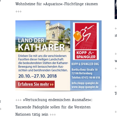
Wohnheime für »Aquarius«-Flüchtlinge räumen
+++
s
w
+
T
+++
»Vertuschung endemischen Ausmaßes«:
r
Tausende Pädophile sollen für die Vereinten
+
Nationen tätig sein
+++