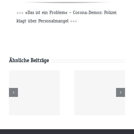
+++
»Das ist ein Problem« – Corona-Demos: Polizei
klagt über Personalmangel
+++
Ähnliche Beiträge
Donnerstag
Mittwoch
6
06.08.2026
05.08.2026
r
09:00 Uhr
09:00 Uhr