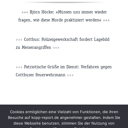
+++
Björn Höcke: »Müssen uns immer wieder
fragen, wie diese Morde praktiziert werden«
+++
+++
Cottbus: Polizeigewerkschaft fordert Lagebild
zu Messerangriffen
+++
+++
Patriotische Grüße im Dienst: Verfahren gegen
Cottbuser Feuerwehrmann
+++
Beiträge
Archiv
Impressum
Newsletter
Cookies ermöglichen eine Vielzahl von Funktionen, die ihren
Besuche auf kopp-report.de angenehmer gestalten. Indem Sie
Kopp Verlag
Datenschutzerklärung
diese Webseite benutzen, stimmen Sie der Nutzung von