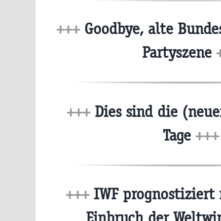
+++
Goodbye, alte Bundes
Partyszene
+++
Dies sind die (neue
Tage
+++
+++
IWF prognostiziert 
Einbruch der Weltwi