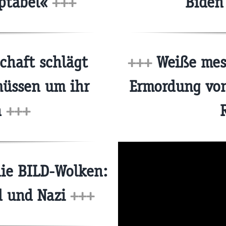
eptabel«
+++
Biden
haft schlägt
+++
Weiße mess
müssen um ihr
Ermordung von 
n
+++
die BILD-Wolken:
nd und Nazi
+++