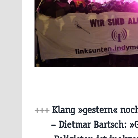
+++
Klang »gestern« noc
– Dietmar Bartsch: »