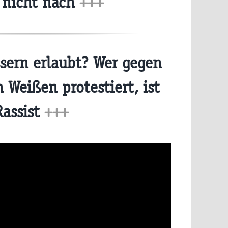
 nicht nach
+++
ern erlaubt? Wer gegen
Weißen protestiert, ist
Rassist
+++