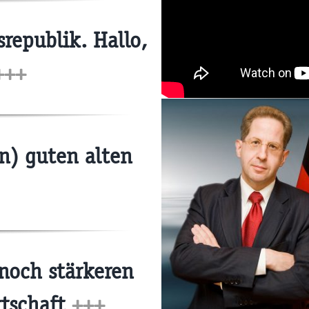
republik. Hallo,
+++
n) guten alten
noch stärkeren
rtschaft
+++