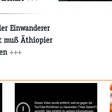
ler Einwanderer
t muß Äthiopier
len
+++