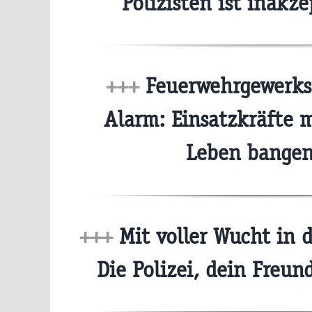
Polizisten ist inakz
+++
Feuerwehrgewerksc
Alarm: Einsatzkräfte 
Leben bange
+++
Mit voller Wucht in 
Die Polizei, dein Freu