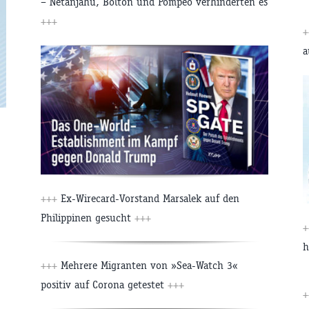
– Netanjahu, Bolton und Pompeo verhinderten es
+++
+
a
+++
Ex-Wirecard-Vorstand Marsalek auf den
Philippinen gesucht
+++
+
h
+++
Mehrere Migranten von »Sea-Watch 3«
positiv auf Corona getestet
+++
+