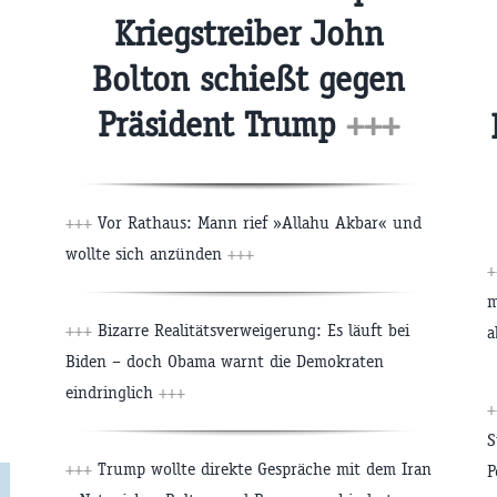
Kriegstreiber John
Bolton schießt gegen
Präsident Trump
+++
+++
Vor Rathaus: Mann rief »Allahu Akbar« und
wollte sich anzünden
+++
+
m
+++
Bizarre Realitätsverweigerung: Es läuft bei
a
Biden – doch Obama warnt die Demokraten
eindringlich
+++
+
S
+++
Trump wollte direkte Gespräche mit dem Iran
P