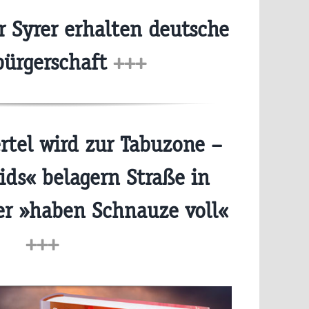
Syrer erhalten deutsche
bürgerschaft
+++
rtel wird zur Tabuzone –
ids« belagern Straße in
er »haben Schnauze voll«
+++