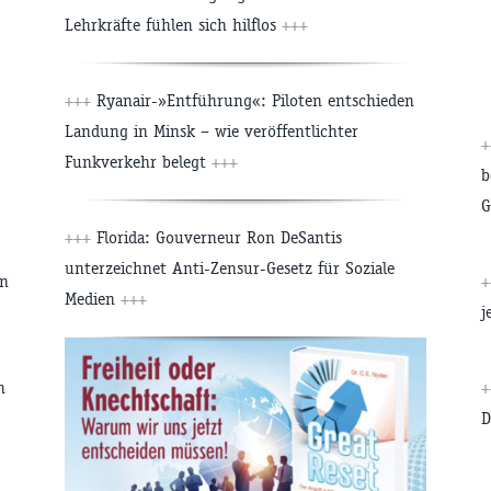
Lehrkräfte fühlen sich hilflos
+++
+++
Ryanair-»Entführung«: Piloten entschieden
Landung in Minsk – wie veröffentlichter
+
Funkverkehr belegt
+++
b
G
+++
Florida: Gouverneur Ron DeSantis
unterzeichnet Anti-Zensur-Gesetz für Soziale
on
+
Medien
+++
j
n
+
D