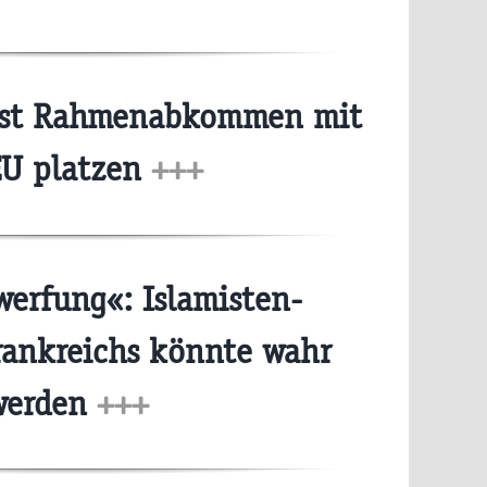
sst Rahmenabkommen mit
EU platzen
+++
erfung«: Islamisten-
ankreichs könnte wahr
werden
+++