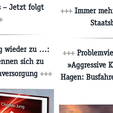
– Jetzt folgt
+++
Immer mehr 
+
Staats
g wieder zu …:
+++
Problemvie
ennen sich zu
»Aggressive K
omversorgung
+++
Hagen: Busfahr