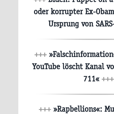
oder korrupter Ex-Obam
Ursprung von SARS
+++
»Falschinformatione
YouTube löscht Kanal v
711«
+++
+++
»Rapbellions«: Mu