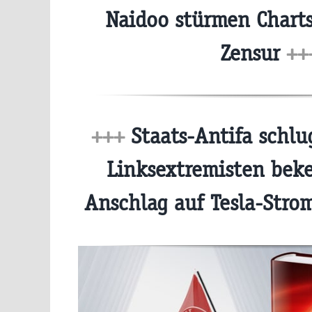
Naidoo stürmen Charts 
Zensur
++
+++
Staats-Antifa schlu
Linksextremisten bek
Anschlag auf Tesla-Str