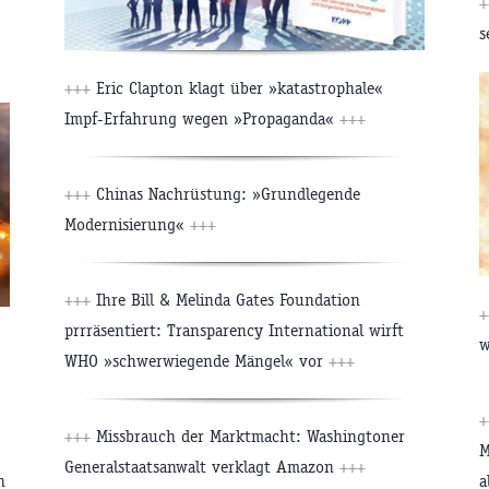
+
s
+++
Eric Clapton klagt über »katastrophale«
Impf-Erfahrung wegen »Propaganda«
+++
+++
Chinas Nachrüstung: »Grundlegende
Modernisierung«
+++
+++
Ihre Bill & Melinda Gates Foundation
+
prrräsentiert: Transparency International wirft
w
WHO »schwerwiegende Mängel« vor
+++
+
+++
Missbrauch der Marktmacht: Washingtoner
M
Generalstaatsanwalt verklagt Amazon
+++
n
a