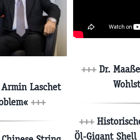
+++
Dr. Maaßen
Wohls
 Armin Laschet
roblem«
+++
+++
Historische
Öl-Gigant Shel
Chinese String