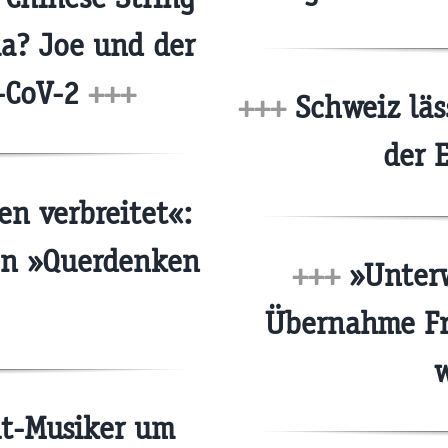
a? Joe und der
-CoV-2
+++
+++
Schweiz lä
der 
n verbreitet«:
on »Querdenken
+++
»Unterw
Übernahme Fr
t-Musiker um