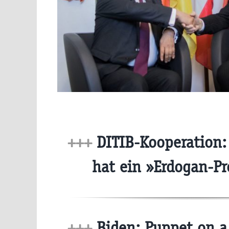
+++
DITIB-Kooperation:
hat ein »Erdogan-P
+++
Biden: Puppet on a 