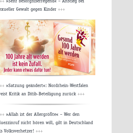
++
»Sehr besorgniserregend« – Anstieg bei
exueller Gewalt gegen Kinder
+++
++
»Satzung geändert«: Nordrhein-Westfalen
eist Kritik an Ditib-Beteiligung zurück
+++
++
»Allah ist der Allergrößte« – Wer den
uezzinruf nicht hören will, gilt in Deutschland
ls Volksverhetzer!
+++