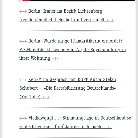
+++
Berlin: Iraner im Bezirk Lichtenberg
fremdenfeindlich beleidigt und verprügelt
+++
+++
Berlin: Wurde junge Islamkritikerin ermordet? –
P.E.N. entdeckt Leiche von Arpita Roychoudhury in
ihrer Wohnung
+++
+++
KenFM im Gespräch mit KOPP Autor Stefan
Schubert – »Die Destabilisierung Deutschlands«
(YouTube)
+++
+++
#fedidwgugl …: Stimmungslage in Deutschland so
schlecht wie seit fünf Jahren nicht mehr
+++