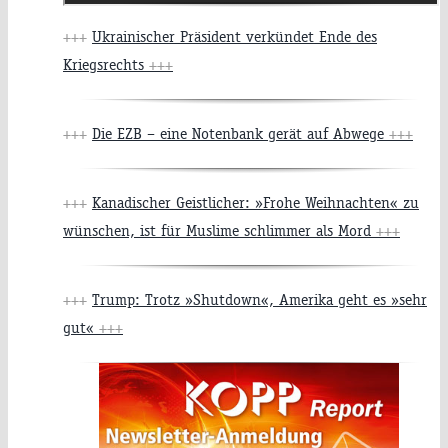
+++
Ukrainischer Präsident verkündet Ende des
Kriegsrechts
+++
+++
Die EZB – eine Notenbank gerät auf Abwege
+++
+++
Kanadischer Geistlicher: »Frohe Weihnachten« zu
wünschen, ist für Muslime schlimmer als Mord
+++
+++
Trump: Trotz »Shutdown«, Amerika geht es »sehr
gut«
+++