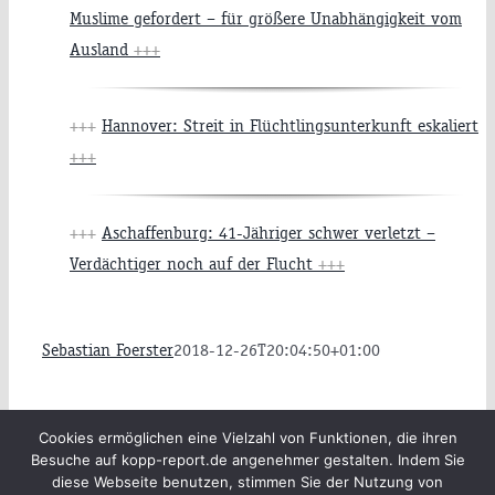
Muslime gefordert – für größere Unabhängigkeit vom
Ausland
+++
+++
Hannover: Streit in Flüchtlingsunterkunft eskaliert
+++
+++
Aschaffenburg: 41-Jähriger schwer verletzt –
Verdächtiger noch auf der Flucht
+++
Sebastian Foerster
2018-12-26T20:04:50+01:00
Beiträge
Archiv
Impressum
Cookies ermöglichen eine Vielzahl von Funktionen, die ihren
Besuche auf kopp-report.de angenehmer gestalten. Indem Sie
Newsletter
Kopp Verlag
Datenschutzerklärung
diese Webseite benutzen, stimmen Sie der Nutzung von