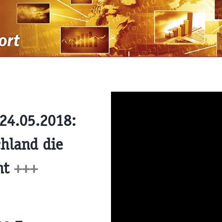
24.05.2018:
hland die
oht
+++