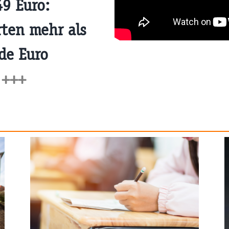
9 Euro:
ten mehr als
rde Euro
n
+++