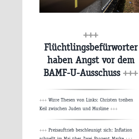
+++
Flüchtlingsbefürworter
haben Angst vor dem
BAMF-U-Ausschuss
+++
+++
Wirre Thesen von Links: Christen treiben
Keil zwischen Juden und Muslime
+++
+++
Preisauftrieb beschleunigt sich: Inflation
schnellt im Mai über Zwei-Prozent-Marke
+++