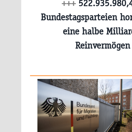
+++
522.935.980,4
Bundestagsparteien hor
eine halbe Millia
Reinvermöge