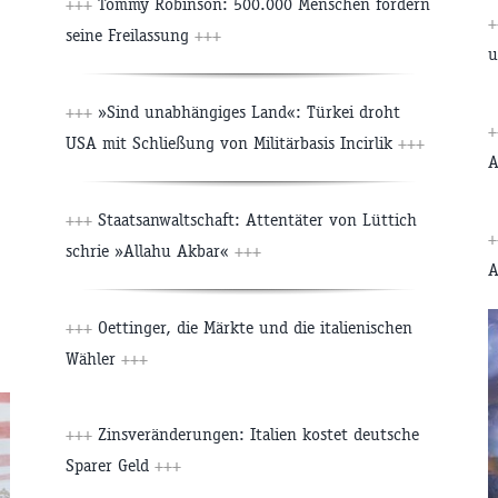
+++
Tommy Robinson: 500.000 Menschen fordern
seine Freilassung
+++
u
+++
»Sind unabhängiges Land«: Türkei droht
USA mit Schließung von Militärbasis Incirlik
+++
A
+++
Staatsanwaltschaft: Attentäter von Lüttich
schrie »Allahu Akbar«
+++
A
+++
Oettinger, die Märkte und die italienischen
Wähler
+++
+++
Zinsveränderungen: Italien kostet deutsche
Sparer Geld
+++