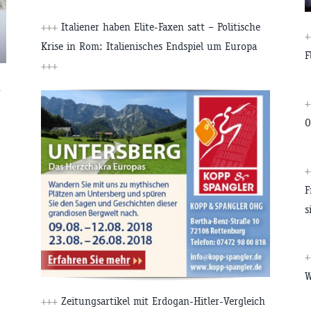
+++
Italiener haben Elite-Faxen satt – Politische
Krise in Rom: Italienisches Endspiel um Europa
F
+++
n
O
F
s
W
+++
Zeitungsartikel mit Erdogan-Hitler-Vergleich