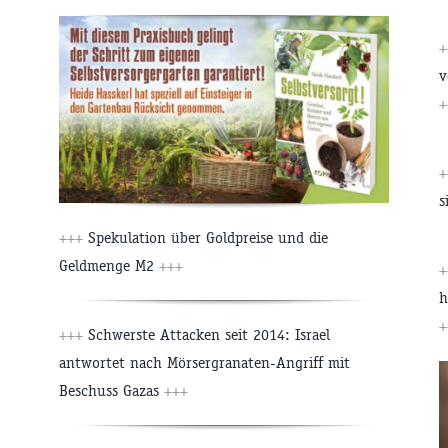
v
+
s
+++
Spekulation über Goldpreise und die
Geldmenge M2
+++
h
+
+++
Schwerste Attacken seit 2014: Israel
antwortet nach Mörsergranaten-Angriff mit
Beschuss Gazas
+++