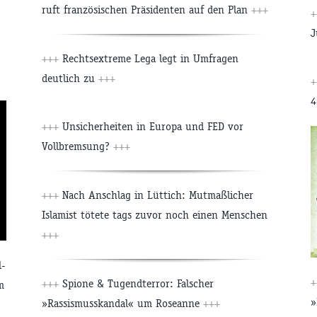
ruft französischen Präsidenten auf den Plan
+++
J
+++
Rechtsextreme Lega legt in Umfragen
deutlich zu
+++
4
+++
Unsicherheiten in Europa und FED vor
Vollbremsung?
+++
+++
Nach Anschlag in Lüttich: Mutmaßlicher
Islamist tötete tags zuvor noch einen Menschen
+++
l-
+++
Spione & Tugendterror: Falscher
m
»
»Rassismusskandal« um Roseanne
+++