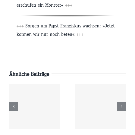
erschufen ein Monster«
+++
+++
Sorgen um Papst Franziskus wachsen: »Jetzt
können wir nur noch beten«
+++
Ähnliche Beiträge
Freitag
Donnerstag
6
07.08.2026
06.08.2026
r
09:00 Uhr
09:00 Uhr