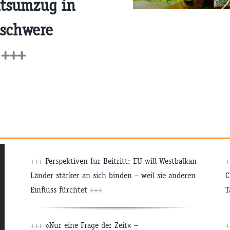
htsumzug in
 schwere
n
+++
+++
Perspektiven für Beitritt: EU will Westbalkan-
Länder stärker an sich binden – weil sie anderen
C
Einfluss fürchtet
+++
T
+++
»Nur eine Frage der Zeit« –