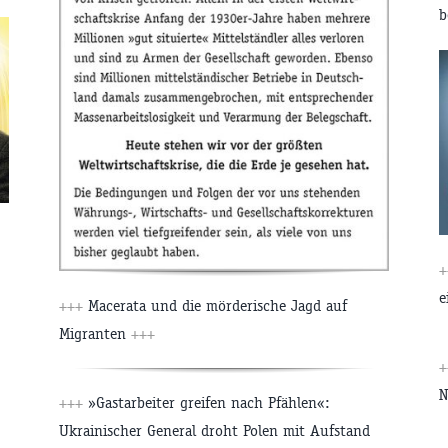
b
e
+++
Macerata und die mörderische Jagd auf
Migranten
+++
N
+++
»Gastarbeiter greifen nach Pfählen«:
Ukrainischer General droht Polen mit Aufstand