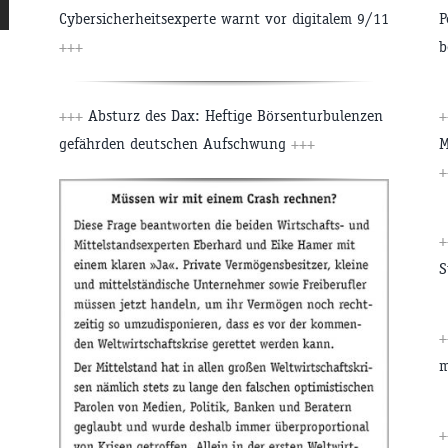
Cybersicherheitsexperte warnt vor digitalem 9/11
P
+++
b
+++
Absturz des Dax: Heftige Börsenturbulenzen
gefährden deutschen Aufschwung
+++
M
+
S
m