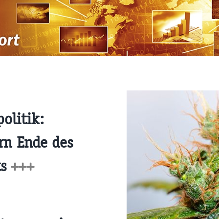
olitik:
rn Ende des
ts
+++