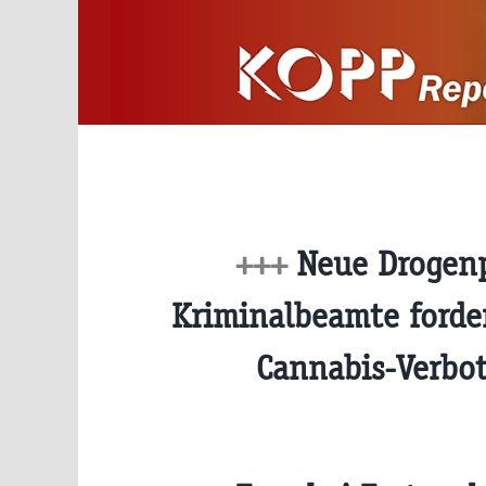
Zum
Inhalt
springen
+++
Neue Drogenp
Kriminalbeamte forde
Cannabis-Verbo