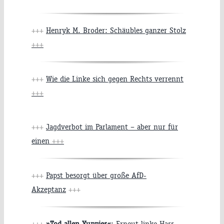
+++
Henryk M. Broder: Schäubles ganzer Stolz
+++
+++
Wie die Linke sich gegen Rechts verrennt
+++
+++
Jagdverbot im Parlament – aber nur für
einen
+++
+++
Papst besorgt über große AfD-
Akzeptanz
+++
+++
»Tod allen Yuppies«
: Erneut linke Hass-