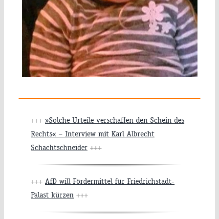
+++
»Solche Urteile verschaffen den Schein des
Rechts« – Interview mit Karl Albrecht
Schachtschneider
+++
+++
AfD will Fördermittel für Friedrichstadt-
Palast kürzen
+++