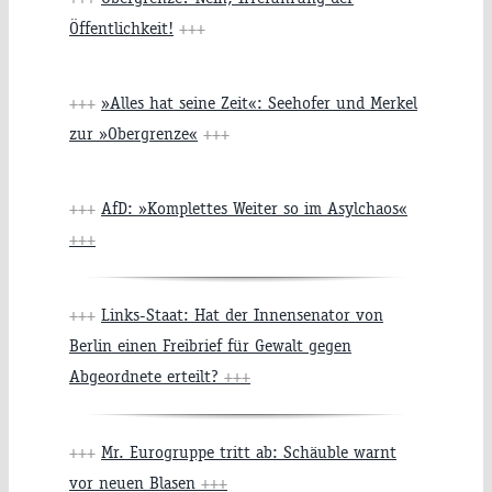
Öffentlichkeit!
+++
+++
»Alles hat seine Zeit«: Seehofer und Merkel
zur »Obergrenze«
+++
+++
AfD: »Komplettes Weiter so im Asylchaos«
+++
+++
Links-Staat: Hat der Innensenator von
Berlin einen Freibrief für Gewalt gegen
Abgeordnete erteilt?
+++
+++
Mr. Eurogruppe tritt ab: Schäuble warnt
vor neuen Blasen
+++