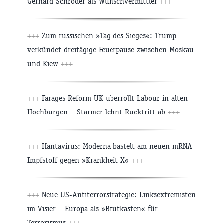
Gerhard Schröder als Wunschvermittler
+++
+++
Zum russischen »Tag des Sieges«: Trump
verkündet dreitägige Feuerpause zwischen Moskau
und Kiew
+++
+++
Farages Reform UK überrollt Labour in alten
Hochburgen – Starmer lehnt Rücktritt ab
+++
+++
Hantavirus: Moderna bastelt am neuen mRNA-
Impfstoff gegen »Krankheit X«
+++
+++
Neue US-Antiterrorstrategie: Linksextremisten
im Visier – Europa als »Brutkasten« für
Terrorismus
+++