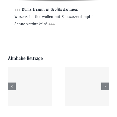
+++
Klima-Irrsinn in Großbritannien:
Wissenschaftler wollen mit Salzwasserdampf die
Sonne verdunkeln!
+++
Ähnliche Beiträge
Dienstag
Montag
6
04.08.2026
03.08.2026
r
09:00 Uhr
09:00 Uhr