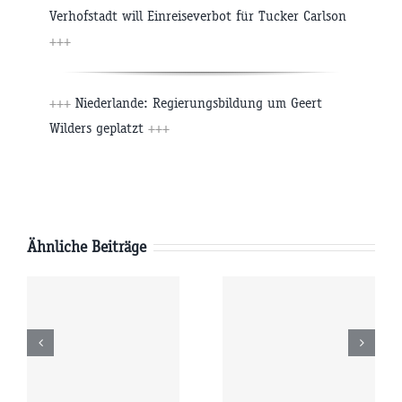
Verhofstadt will Einreiseverbot für Tucker Carlson
+++
+++
Niederlande: Regierungsbildung um Geert
Wilders geplatzt
+++
Ähnliche Beiträge
Freitag
Donnerstag
6
07.08.2026
06.08.2026
r
09:00 Uhr
09:00 Uhr