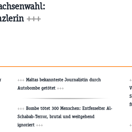
achsenwahl:
zlerin
+++
r
+++
Maltas bekannteste Journalistin durch
+
Autobombe getötet
+++
V
S
f
+++
Bombe tötet 300 Menschen: Entfesselter Al-
Schabab-Terror, brutal und weitgehend
ignoriert
+++
+