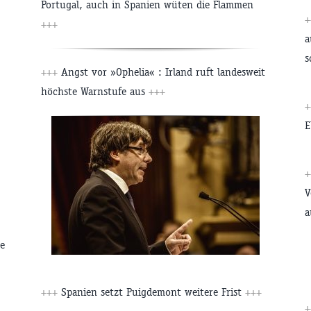
Portugal, auch in Spanien wüten die Flammen
+++
a
s
+++
Angst vor »Ophelia« : Irland ruft landesweit
höchste Warnstufe aus
+++
E
V
a
ge
+++
Spanien setzt Puigdemont weitere Frist
+++