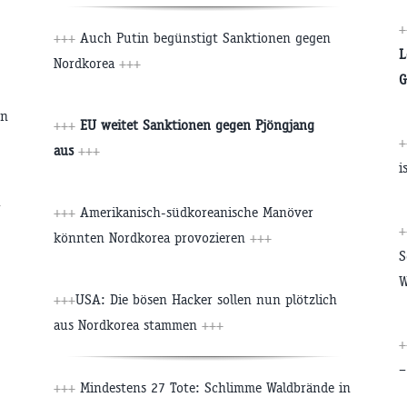
+
+++
Auch Putin begünstigt Sanktionen gegen
L
Nordkorea
+++
G
en
+++
EU weitet Sanktionen gegen Pjöngjang
aus
+++
i
+
+++
Amerikanisch-südkoreanische Manöver
könnten Nordkorea provozieren
+++
S
W
+++
USA: Die bösen Hacker sollen nun plötzlich
aus Nordkorea stammen
+++
–
+++
Mindestens 27 Tote: Schlimme Waldbrände in