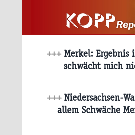
Zum
Inhalt
springen
+++
Merkel: Ergebnis 
schwächt mich n
+++
Niedersachsen-Wah
allem Schwäche Me