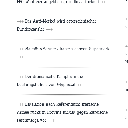
FPÖ-Wahlfeier angeblich grundlos attackiert
+++
+++
Der Anti-Merkel wird österreichischer
e
Bundeskanzler
+++
+++
Malmö: »Männer« kapern ganzen Supermarkt
v
+++
N
+++
Der dramatische Kampf um die
Deutungshoheit von Glyphosat
+++
n
+++
Eskalation nach Referendum: Irakische
Armee rückt in Provinz Kirkuk gegen kurdische
S
Peschmerga vor
+++