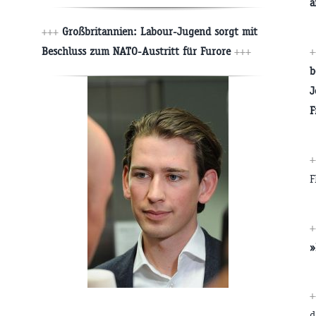
a
+++
Großbritannien: Labour-Jugend sorgt mit
Beschluss zum NATO-Austritt für Furore
+++
+
b
J
F
F
»
d