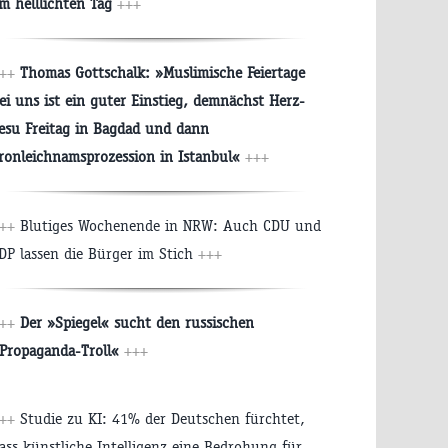
m helllichten Tag
+++
++
Thomas Gottschalk: »Muslimische Feiertage
ei uns ist ein guter Einstieg, demnächst Herz-
esu Freitag in Bagdad und dann
ronleichnamsprozession in Istanbul«
+++
+++
Blutiges Wochenende in NRW: Auch CDU und
DP lassen die Bürger im Stich
+++
+++
Der »Spiegel« sucht den russischen
Propaganda-Troll«
+++
+++
Studie zu KI: 41% der Deutschen fürchtet,
ass künstliche Intelligenz eine Bedrohung für