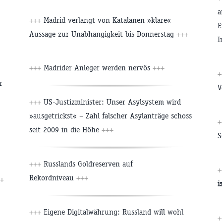
a
+++
Madrid verlangt von Katalanen »klare«
E
Aussage zur Unabhängigkeit bis Donnerstag
+++
I
+++
Madrider Anleger werden nervös
+++
r
V
+++
US-Justizminister: Unser Asylsystem wird
»ausgetrickst« – Zahl falscher Asylanträge schoss
seit 2009 in die Höhe
+++
S
+++
Russlands Goldreserven auf
Rekordniveau
+++
+
i
+++
Eigene Digitalwährung: Russland will wohl