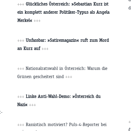
+++
Glückliches Österreich: »Sebastian Kurz ist
d
ein komplett anderer Politiker-Typus als Angela
Merkel«
+++
+++
Unfassbar: »Satiremagazin« ruft zum Mord
an Kurz auf
+++
+++
Nationalratswahl in Österreich: Warum die
Grünen gescheitert sind
+++
+++
Linke Anti-Wahl-Demo: »Österreich du
Nazi«
+++
t-
+++
Rassistisch motiviert? Puls-4-Reporter bei
(