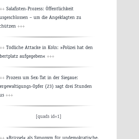
+++
Salafisten-Prozess: Öffentlichkeit
usgeschlossen – um die Angeklagten zu
chützen
+++
+++
Tödliche Attacke in Köln: »Polizei hat den
bertplatz aufgegeben«
+++
+++
Prozess um Sex-Tat in der Siegaue:
ergewaltigungs-Opfer (23) sagt drei Stunden
us
+++
[quads id=1]
+++
»Brüssel« als Synonym für undemokratische,