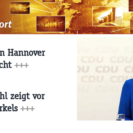
in Hannover
icht
+++
l zeigt vor
rkels
+++