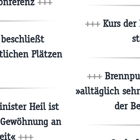
konferenz
+++
+++
Kurs der 
s
beschließt
tlichen Plätzen
+++
Brennpu
»alltäglich seh
der B
nister Heil ist
r Gewöhnung an
eit«
+++