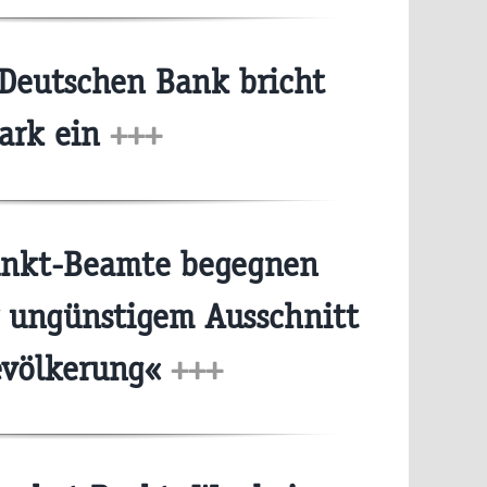
Deutschen Bank bricht
tark ein
+++
nkt-Beamte begegnen
r ungünstigem Ausschnitt
evölkerung«
+++