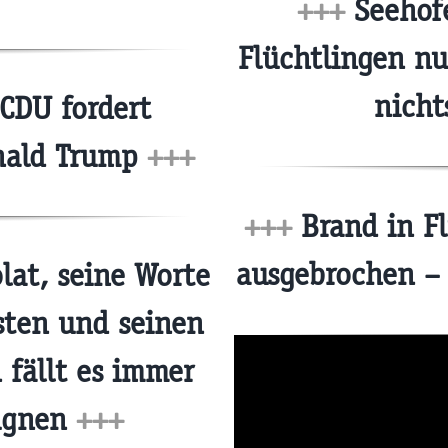
+++
Seehofe
Flüchtlingen nu
nicht
CDU fordert
nald Trump
+++
+++
Brand in Fl
ausgebrochen –
lat, seine Worte
isten und seinen
 fällt es immer
eugnen
+++