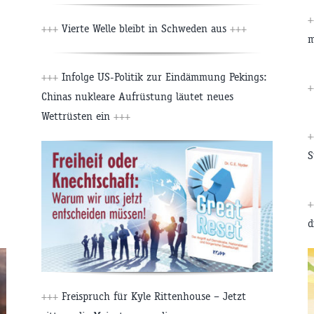
+
+++
Vierte Welle bleibt in Schweden aus
+++
m
+++
Infolge US-Politik zur Eindämmung Pekings:
+
Chinas nukleare Aufrüstung läutet neues
Wettrüsten ein
+++
+
S
+
d
+++
Freispruch für Kyle Rittenhouse – Jetzt