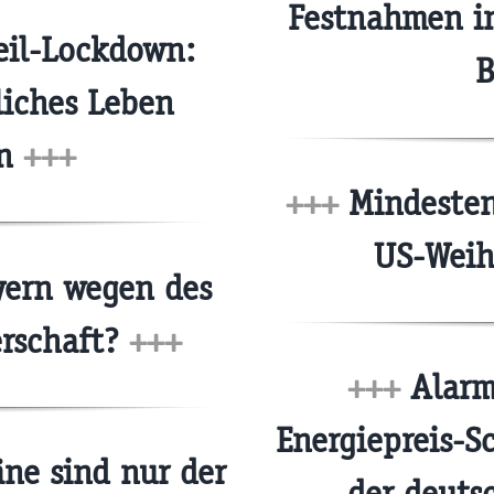
Festnahmen i
Teil-Lockdown:
B
liches Leben
in
+++
+++
Mindestens
US-Weih
yern wegen des
erschaft?
+++
+++
Alarmi
Energiepreis-S
ne sind nur der
der deuts