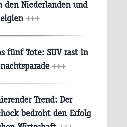
n den Niederlanden und
elgien
+++
 fünf Tote: SUV rast in
nachtsparade
+++
erender Trend: Der
chock bedroht den Erfolg
chen Wirtschaft
+++