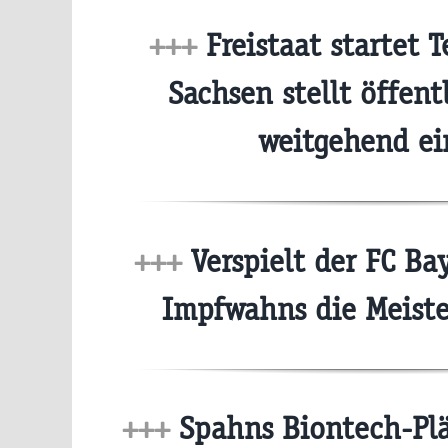
+++
Freistaat startet 
Sachsen stellt öffent
weitgehend e
+++
Verspielt der FC Ba
Impfwahns die Meist
+++
Spahns Biontech-Plä