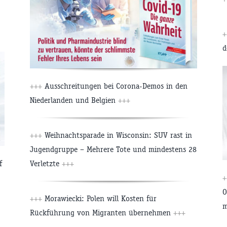
+
d
+++
Ausschreitungen bei Corona-Demos in den
Niederlanden und Belgien
+++
+++
Weihnachtsparade in Wisconsin: SUV rast in
Jugendgruppe – Mehrere Tote und mindestens 28
f
Verletzte
+++
+
O
+++
Morawiecki: Polen will Kosten für
m
Rückführung von Migranten übernehmen
+++