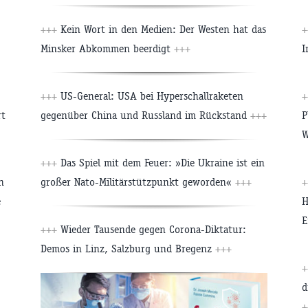
+++
Kein Wort in den Medien: Der Westen hat das
+
Minsker Abkommen beerdigt
+++
I
+++
US-General: USA bei Hyperschallraketen
+
rt
gegenüber China und Russland im Rückstand
+++
P
W
+++
Das Spiel mit dem Feuer: »Die Ukraine ist ein
n
großer Nato-Militärstützpunkt geworden«
+++
+
e
H
E
+++
Wieder Tausende gegen Corona-Diktatur:
Demos in Linz, Salzburg und Bregenz
+++
+
d
+