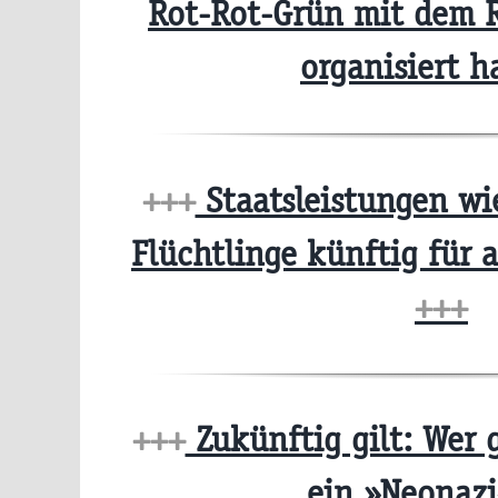
Rot-Rot-Grün mit dem R
organisiert 
+++
Staatsleistungen wi
Flüchtlinge künftig für 
+++
+++
Zukünftig gilt: Wer g
ein »Neonaz