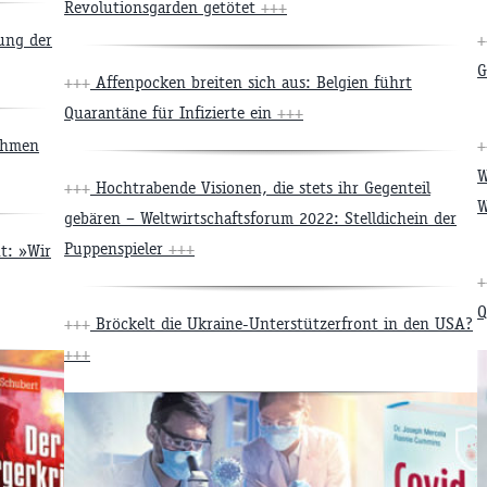
Revolutionsgarden getötet
+++
ung der
+
G
+++
Affenpocken breiten sich aus: Belgien führt
Quarantäne für Infizierte ein
+++
ahmen
+
W
+++
Hochtrabende Visionen, die stets ihr Gegenteil
gebären – Weltwirtschaftsforum 2022: Stelldichein der
Puppenspieler
+++
t: »Wir
+
Q
+++
Bröckelt die Ukraine-Unterstützerfront in den USA?
+++