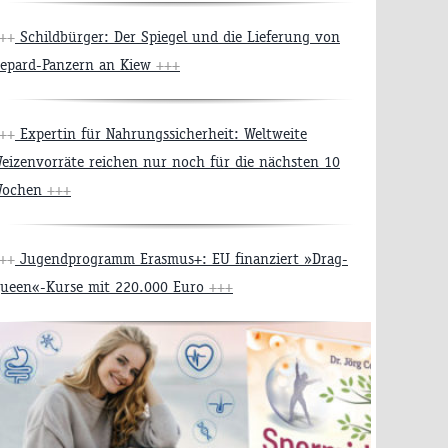
++
Schildbürger: Der Spiegel und die Lieferung von
epard-Panzern an Kiew
+++
++
Expertin für Nahrungssicherheit: Weltweite
eizenvorräte reichen nur noch für die nächsten 10
Wochen
+++
++
Jugendprogramm Erasmus+: EU finanziert »Drag-
ueen«-Kurse mit 220.000 Euro
+++