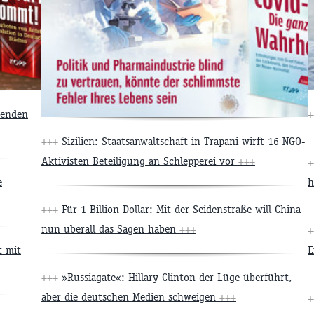
senden
+
+++
Sizilien: Staatsanwaltschaft in Trapani wirft 16 NGO-
Aktivisten Beteiligung an Schlepperei vor
+++
+
e
h
+++
Für 1 Billion Dollar: Mit der Seidenstraße will China
nun überall das Sagen haben
+++
+
t mit
E
+++
»Russiagate«: Hillary Clinton der Lüge überführt,
aber die deutschen Medien schweigen
+++
+