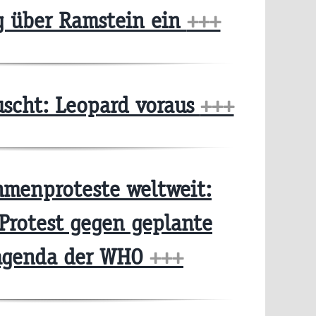
 über Ramstein ein
+++
uscht: Leopard voraus
+++
enproteste weltweit:
 Protest gegen geplante
sagenda der WHO
+++