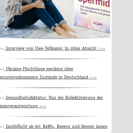
++
Interview von Uwe Tellkamp: In übler Absicht
+++
++
Ukraine-Flüchtlinge meckern über
eruntergekommene Zustände in Deutschland
+++
++
Gesundheitsdiktatur: Von der Kollektivierung der
igenverantwortung
+++
++
Impfpflicht ab 60: BaWü, Bayern und Hessen lassen