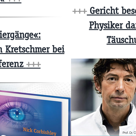
+++
Gericht bes
Physiker da
iergänge«:
Täusch
 Kretschmer bei
ferenz
+++