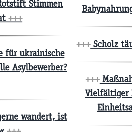
otstift Stimmen
Babynahrung
hat
+++
+++
Scholz tä
e für ukrainische
alle Asylbewerber?
+++
Maßnahm
Vielfältiger
Einheit
erne wandert, ist
i«
+++