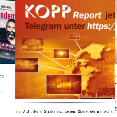
len
+
»
+
M
+++
Auf offener Straße erschossen: Oberst der iranischen