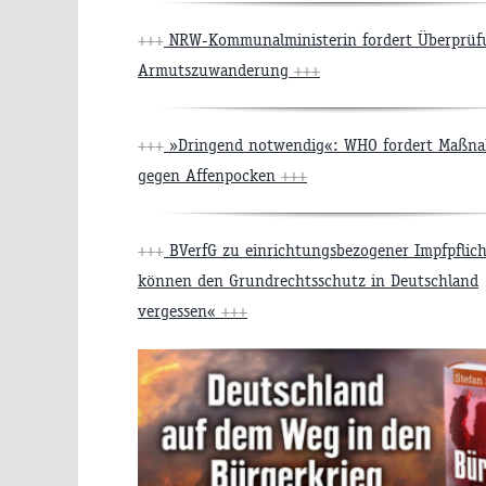
+++
NRW-Kommunalministerin fordert Überprüf
Armutszuwanderung
+++
+++
»Dringend notwendig«: WHO fordert Maßn
gegen Affenpocken
+++
+++
BVerfG zu einrichtungsbezogener Impfpflich
können den Grundrechtsschutz in Deutschland
vergessen«
+++