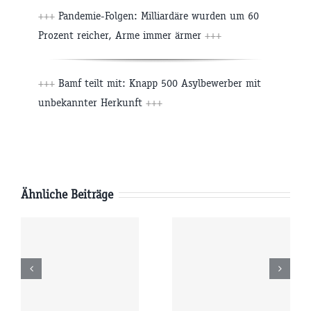
+++
Pandemie-Folgen: Milliardäre wurden um 60
Prozent reicher, Arme immer ärmer
+++
+++
Bamf teilt mit: Knapp 500 Asylbewerber mit
unbekannter Herkunft
+++
Ähnliche Beiträge
Freitag
Donnerstag
6
07.08.2026
06.08.2026
r
09:00 Uhr
09:00 Uhr