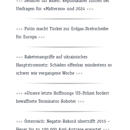
+++
Desaster für Biden: Republikaner führen bei
Umfragen für »Midterms« und 2024
+++
+++
Putin macht Türkei zur Erdgas-Drehscheibe
für Europa
+++
+++
Raketenangriffe auf ukrainisches
Hauptstromnetz: Schäden offenbar mindestens so
schwer wie vergangene Woche
+++
+++
»Unsere letzte Hoffnung« US-Polizei fordert
bewaffnete Terminator-Roboter
+++
+++
Österreich: Negativ-Rekord übertrifft 2015 –
Heuer bis zu 100.000 Asyl-Anträge erwartet
+++