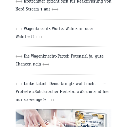
+++
Kretschmer spricht sich für Reaktivierung von
Nord Stream 1 aus
+++
+++
Wagenknechts Worte: Wahnsinn oder
Wahrheit?
+++
+++
Die Wagenknecht-Partei: Potenzial ja, gute
Chancen nein
+++
+++
Linke Latsch-Demo bringts wohl nicht … –
Proteste »Solidarischer Herbst«: »Warum sind hier
nur so wenige?«
+++