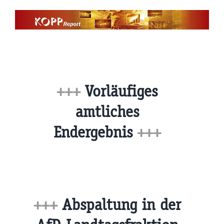
Zum
Inhalt
springen
+++
Vorläufiges
amtliches
Endergebnis
+++
+++
Abspaltung in der