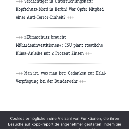
+++
Verdächtiger in Untersuchungshaft:
Kopfschuss-Mord in Berlin! War Opfer Mitglied
einer Anti-Terror-Einheit?
+++
+++
»Klimaschutz braucht
Milliardeninvestitionen«: CSU plant staatliche
Klima-Anleihe mit 2 Prozent Zinsen
+++
+++
Man ist, was man isst: Gedanken zur Halal-
Verpflegung bei der Bundeswehr
+++
Beiträge
Archiv
Impressum
Newsletter
Cookies ermöglichen eine Vielzahl von Funktionen, die ihren
Besuche auf kopp-report.de angenehmer gestalten. Indem Sie
Kopp Verlag
Datenschutzerklärung