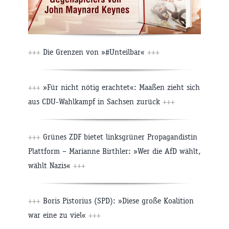
+++
Die Grenzen von »#Unteilbar«
+++
+++
»Für nicht nötig erachtet«: Maaßen zieht sich
aus CDU-Wahlkampf in Sachsen zurück
+++
+++
Grünes ZDF bietet linksgrüner Propagandistin
Plattform – Marianne Birthler: »Wer die AfD wählt,
wählt Nazis«
+++
+++
Boris Pistorius (SPD): »Diese große Koalition
war eine zu viel«
+++