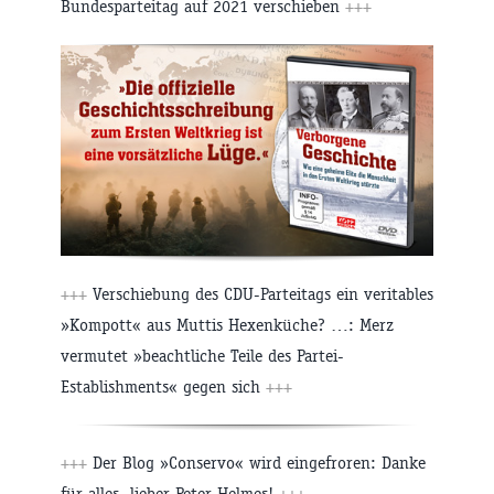
Bundesparteitag auf 2021 verschieben
+++
+++
Verschiebung des CDU-Parteitags ein veritables
»Kompott« aus Muttis Hexenküche? …: Merz
vermutet »beachtliche Teile des Partei-
Establishments« gegen sich
+++
+++
Der Blog »Conservo« wird eingefroren: Danke
für alles, lieber Peter Helmes!
+++