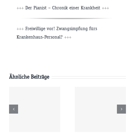
+++
Der Pianist – Chronik einer Krankheit
+++
+++
Freiwillige vor! Zwangsimpfung fürs
Krankenhaus-Personal?
+++
Ähnliche Beiträge
g
Mittwoch
Dienstag
6
05.08.2026
04.08.2026
r
09:00 Uhr
09:00 Uhr