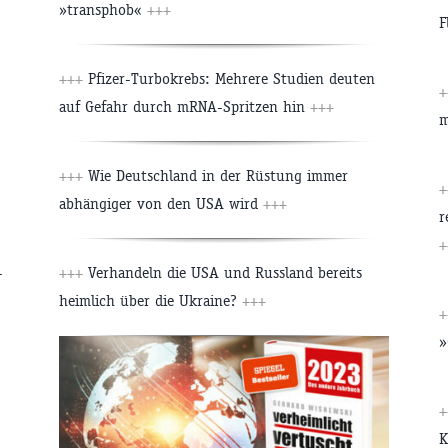
»transphob«
+++
F
+++
Pfizer-Turbokrebs: Mehrere Studien deuten
+
auf Gefahr durch mRNA-Spritzen hin
+++
m
+++
Wie Deutschland in der Rüstung immer
+
abhängiger von den USA wird
+++
r
+
-
+++
Verhandeln die USA und Russland bereits
heimlich über die Ukraine?
+++
+
»
+
K