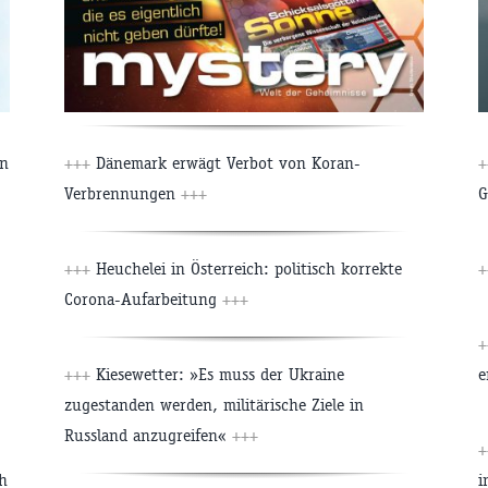
en
+++
Dänemark erwägt Verbot von Koran-
+
Verbrennungen
+++
G
+++
Heuchelei in Österreich: politisch korrekte
+
Corona-Aufarbeitung
+++
+
+++
Kiesewetter: »Es muss der Ukraine
e
zugestanden werden, militärische Ziele in
Russland anzugreifen«
+++
+
h
i