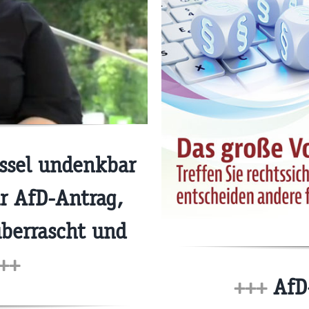
ssel undenkbar
r AfD-Antrag,
überrascht und
++
+++
AfD