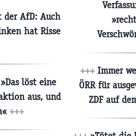
Verfassu
 der AfD: Auch
»recht
inken hat Risse
Verschwö
+++
Immer wen
 »Das löst eine
ÖRR für ausg
aktion aus, und
ZDF auf de
ch«
+++
+++
»Tötet die 