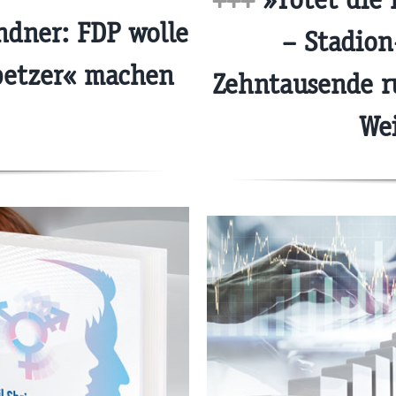
dner: FDP wolle
– Stadion
petzer« machen
Zehntausende 
We