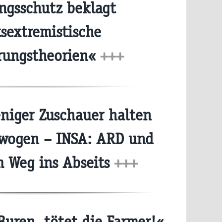
ngsschutz beklagt
sextremistische
rungstheorien«
+++
iger Zuschauer halten
ewogen – INSA: ARD und
m Weg ins Abseits
+++
Buren, tötet die Farmer!«