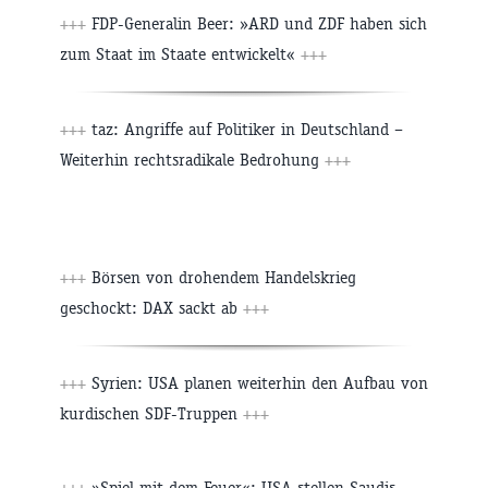
+++
FDP-Generalin Beer: »ARD und ZDF haben sich
zum Staat im Staate entwickelt«
+++
+++
taz: Angriffe auf Politiker in Deutschland –
Weiterhin rechtsradikale Bedrohung
+++
+++
Börsen von drohendem Handelskrieg
geschockt: DAX sackt ab
+++
+++
Syrien: USA planen weiterhin den Aufbau von
kurdischen SDF-Truppen
+++
+++
»Spiel mit dem Feuer«: USA stellen Saudis