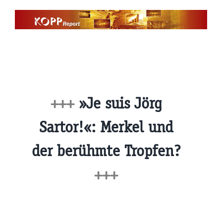
Zum
Inhalt
springen
+++
»Je suis Jörg
Sartor!«: Merkel und
der berühmte Tropfen?
+++