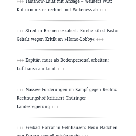
+++
Talkshow-Eklat mit Ansage – Weimers Wut:
Kulturminister rechnet mit Wokeness ab
+++
+++
Streit in Bremen eskaliert: Kirche kürzt Pastor
Gehalt wegen Kritik an »Homo-Lobby«
+++
+++
Kapitän muss als Bodenpersonal arbeiten:
Lufthansa am Limit
+++
+++
Massive Förderungen im Kampf gegen Rechts:
Rechnungshof kritisiert Thüringer
Landesregierung
+++
+++
Freibad-Horror in Gelnhausen: Neun Mädchen
von Syrern sexuell missbraucht
+++