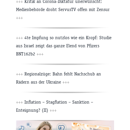
+++
Kritik an Corona-Diktatur unerwünscht:
Medienbehörde droht ServusTV offen mit Zensur
+++
+++
4te Impfung so nutzlos wie ein Kropf: Studie
aus Israel zeigt das ganze Elend von Pfizers
BNT162b2
+++
+++
Regionalzüge: Bahn fehlt Nachschub an
Rädern aus der Ukraine
+++
+++
Inflation – Stagflation – Sanktion –
Enteignung? (II)
+++