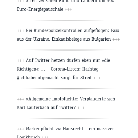
+++
Streit zwischen Bund und Ländern um 300-
Euro-Energiepauschale
+++
+++
Bei Bundespolizeikontrollen aufgeflogen: Pass
aus der Ukraine, Einkaufsbelege aus Bulgarien
+++
+++
Auf Twitter hetzen dürfen eben nur »die
Richtigen« … – Corona-Listen: Hashtag
#ichhabemitgemacht sorgt für Streit
+++
+++
»Allgemeine Impfpflicht«: Verplauderte sich
Karl Lauterbach auf Twitter?
+++
+++
Maskenpflicht via Hausrecht – ein massiver
Logikbruch
+++