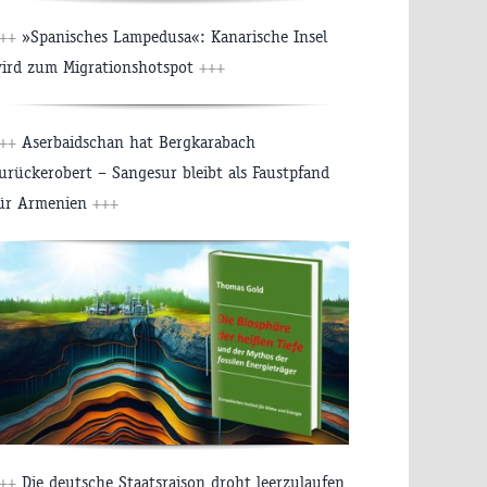
++
»Spanisches Lampedusa«: Kanarische Insel
ird zum Migrationshotspot
+++
++
Aserbaidschan hat Bergkarabach
urückerobert – Sangesur bleibt als Faustpfand
ür Armenien
+++
++
Die deutsche Staatsraison droht leerzulaufen