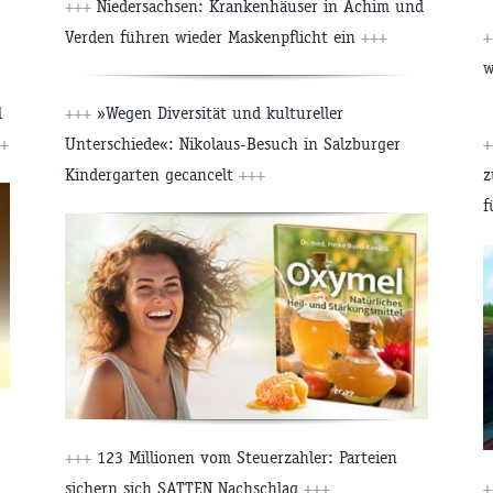
+++
Niedersachsen: Krankenhäuser in Achim und
Verden führen wieder Maskenpflicht ein
+++
+
w
l
+++
»Wegen Diversität und kultureller
+
Unterschiede«: Nikolaus-Besuch in Salzburger
+
Kindergarten gecancelt
+++
z
f
+++
123 Millionen vom Steuerzahler: Parteien
sichern sich SATTEN Nachschlag
+++
+