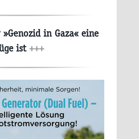
»Genozid in Gaza« eine
üge ist
+++