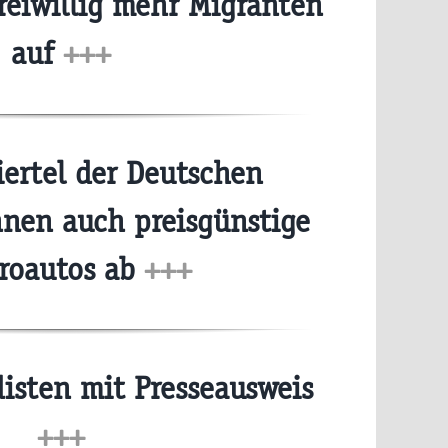
reiwillig mehr Migranten
auf
+++
iertel der Deutschen
hnen auch preisgünstige
troautos ab
+++
sten mit Presseausweis
+++