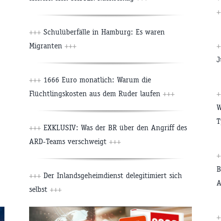
+
+++
Schulüberfälle in Hamburg: Es waren
Migranten
+++
+
J
+++
1666 Euro monatlich: Warum die
Flüchtlingskosten aus dem Ruder laufen
+++
+
W
T
+++
EXKLUSIV: Was der BR über den Angriff des
ARD-Teams verschweigt
+++
+
B
+++
Der Inlandsgeheimdienst delegitimiert sich
A
selbst
+++
+