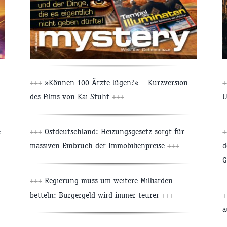
+++
»Können 100 Ärzte lügen?« – Kurzversion
+
des Films von Kai Stuht
+++
U
e
+++
Ostdeutschland: Heizungsgesetz sorgt für
+
massiven Einbruch der Immobilienpreise
+++
d
G
+++
Regierung muss um weitere Milliarden
betteln: Bürgergeld wird immer teurer
+++
+
a