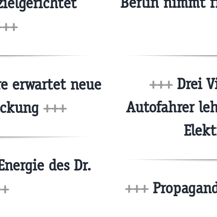
Berlin nimmt f
ielgerichtet
+++
+++
Drei V
e erwartet neue
Autofahrer le
eckung
+++
Elek
Energie des Dr.
+++
Propagandi
++