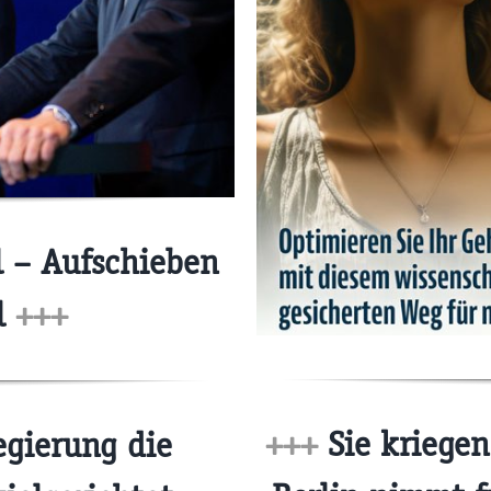
l – Aufschieben
l
+++
+++
Sie kriegen
gierung die