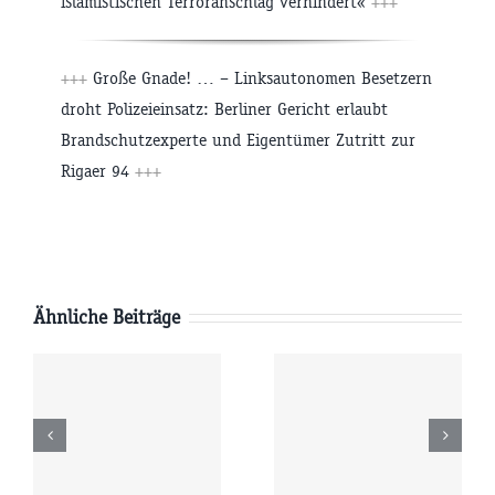
islamistischen Terroranschlag verhindert«
+++
+++
Große Gnade! … – Linksautonomen Besetzern
droht Polizeieinsatz: Berliner Gericht erlaubt
Brandschutzexperte und Eigentümer Zutritt zur
Rigaer 94
+++
Ähnliche Beiträge
Freitag
Donnerstag
6
07.08.2026
06.08.2026