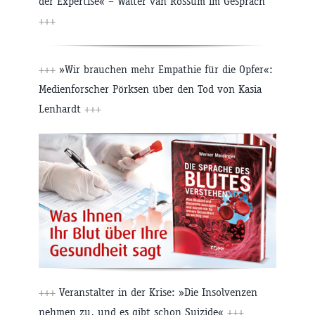
der Expertise« – Walter van Rossum im Gespräch
+++
+++
»Wir brauchen mehr Empathie für die Opfer«:
Medienforscher Pörksen über den Tod von Kasia
Lenhardt
+++
+++
Veranstalter in der Krise: »Die Insolvenzen
nehmen zu, und es gibt schon Suizide«
+++