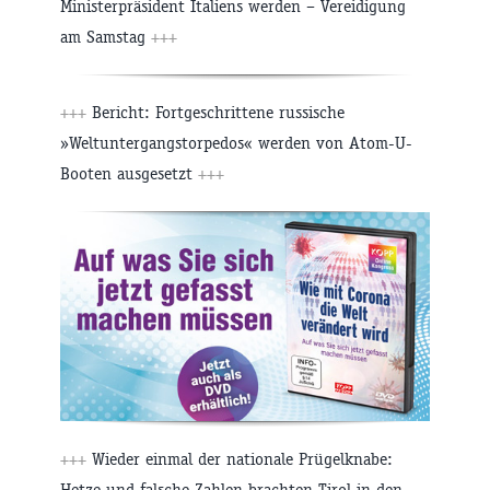
Ministerpräsident Italiens werden – Vereidigung
am Samstag
+++
+++
Bericht: Fortgeschrittene russische
»Weltuntergangstorpedos« werden von Atom-U-
Booten ausgesetzt
+++
+++
Wieder einmal der nationale Prügelknabe:
Hetze und falsche Zahlen brachten Tirol in den