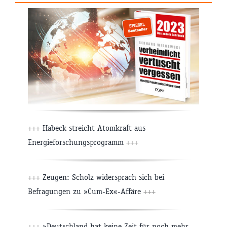
+++
Habeck streicht Atomkraft aus
Energieforschungsprogramm
+++
+++
Zeugen: Scholz widersprach sich bei
Befragungen zu »Cum-Ex«-Affäre
+++
+++
»Deutschland hat keine Zeit für noch mehr