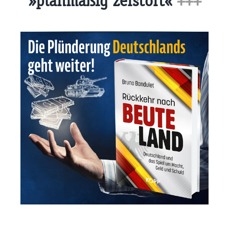
»planmäßig zerstört«
+++