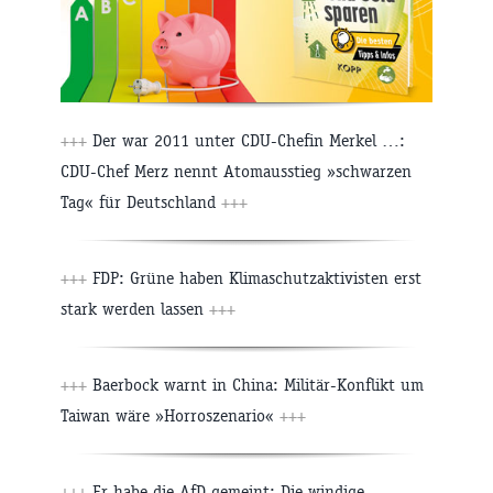
+++
Der war 2011 unter CDU-Chefin Merkel …:
CDU-Chef Merz nennt Atomausstieg »schwarzen
Tag« für Deutschland
+++
+++
FDP: Grüne haben Klimaschutzaktivisten erst
stark werden lassen
+++
+++
Baerbock warnt in China: Militär-Konflikt um
Taiwan wäre »Horroszenario«
+++
+++
Er habe die AfD gemeint: Die windige