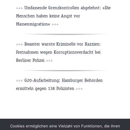
+++
Umfassende Grenzkontrollen abgelehnt: »Die
Menschen haben keine Angst vor
Massenmigration«
+++
+++
Beamter warnte Kriminelle vor Razzien:
Festnahmen wegen Korruptionsverdacht bei
Berliner Polizei
+++
+++
G20-Aufarbeitung: Hamburger Behörden
ermitteln gegen 138 Polizisten
+++
Beiträge
Archiv
Impressum
Newsletter
Cookies ermöglichen eine Vielzahl von Funktionen, die ihren