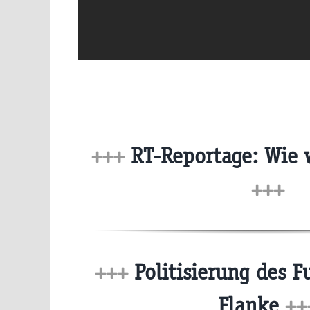
+++
RT-Reportage: Wie 
+++
+++
Politisierung des F
Flanke
++