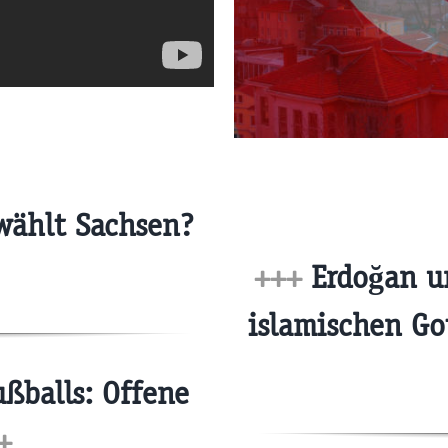
wählt Sachsen?
+++
Erdoğan u
islamischen Go
ußballs: Offene
+