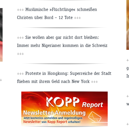
+++
Muslimische »Flüchtlinge« schmeißen
Christen über Bord – 12 Tote
+++
+++
Sie wollen aber gar nicht dort bleiben:
Immer mehr Nigerianer kommen in die Schweiz
+++
+
g
+++
Proteste in Hongkong: Superreiche der Stadt
I
+
fliehen mit ihrem Geld nach New York
+++
+
w
+