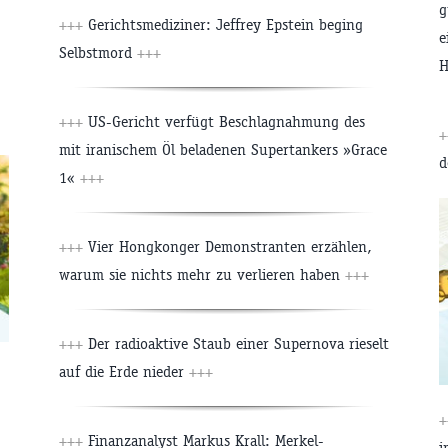
g
+++
Gerichtsmediziner: Jeffrey Epstein beging
e
Selbstmord
+++
H
+++
US-Gericht verfügt Beschlagnahmung des
+
mit iranischem Öl beladenen Supertankers »Grace
d
1«
+++
+++
Vier Hongkonger Demonstranten erzählen,
warum sie nichts mehr zu verlieren haben
+++
+++
Der radioaktive Staub einer Supernova rieselt
auf die Erde nieder
+++
+
+++
Finanzanalyst Markus Krall: Merkel-
i