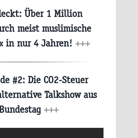
eckt: Über 1 Million
urch meist muslimische
« in nur 4 Jahren!
+++
e #2: Die CO2-Steuer
lternative Talkshow aus
Bundestag
+++