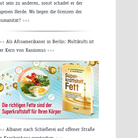
ut sein zu anderen, sonst schadet er der
igenen Herde. Wo liegen die Grenzen der
umanität?
+++
++
Als Afroamerikaner in Berlin: Multikulti ist
er Kern von Rassismus
+++
++
Albaner nach Schießerei auf offener Straße
m Krankenhaus verstorben
+++