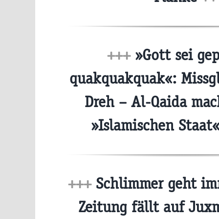
+++
»Gott sei gep
quakquakquak«: Missgl
Dreh – Al-Qaida mac
»Islamischen Staat«
+++
Schlimmer geht im
Zeitung fällt auf Ju