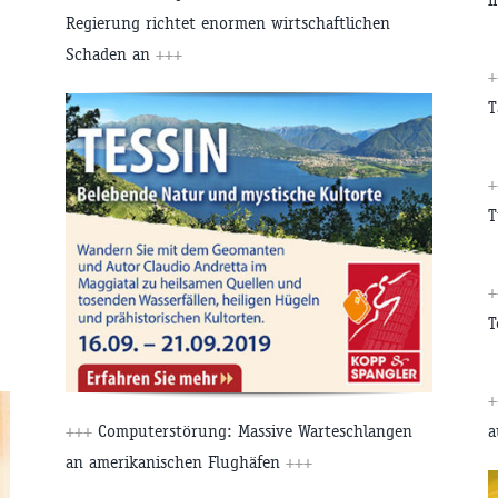
Regierung richtet enormen wirtschaftlichen
Schaden an
+++
+
T
+
T
+
T
+
a
+++
Computerstörung: Massive Warteschlangen
an amerikanischen Flughäfen
+++