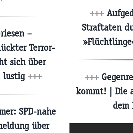
+++
Aufged
Straftaten d
riesen –
»Flüchtlinge
ückter Terror-
ht sich über
 lustig
+++
+++
Gegenred
kommt! | Die a
dem 
mer: SPD-nahe
xmeldung über