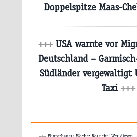
Doppelspitze Maas-Che
+++
USA warnte vor Migr
Deutschland – Garmisch
Südländer vergewaltigt 
Taxi
+++
+++
Winterbauers Woche: Vorsicht! Wer diesen