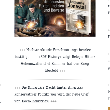
z
F
+
F
+++
Nächste »krude Verschwörungstheorie«
+
bestätigt … – »ZDF-History« zeigt Belege: Hitlers
a
Geheimwaffenchef Kammler hat den Krieg
g
überlebt
+++
+
+
+++
Die Milliardärs-Macht hinter Amerikas
b
konservativer Politik: Wer wird der neue Chef
T
von Koch-Industries?
+++
r