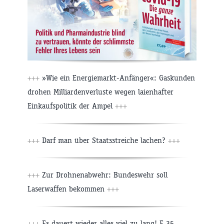
+++
»Wie ein Energiemarkt-Anfänger«: Gaskunden
drohen Milliardenverluste wegen laienhafter
Einkaufspolitik der Ampel
+++
+++
Darf man über Staatsstreiche lachen?
+++
+++
Zur Drohnenabwehr: Bundeswehr soll
Laserwaffen bekommen
+++
+++
Es dauert wieder alles viel zu lang! F-35