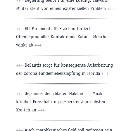
+++
Regierung bleibt nur eine Lösung: Taiwans
Militär steht von einem existenziellen Problem
+++
+++
EU-Parlament: ID-Fraktion fordert
Offenlegung aller Kontakte mit Katar – Mehrheit
winkt ab
+++
+++
DeSantis sorgt für konsequente Aufarbeitung
der Corona-Pandemiebekämpfung in Florida
+++
+++
Gejammer der »blauen Haken« …: Musk
kündigt Freischaltung gesperrter Journalisten-
Konten an
+++
+++
Auch marokkanisches Geld soll geflossen sein