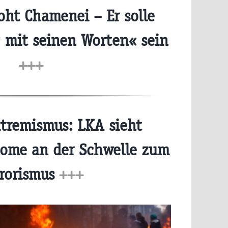
ht Chamenei – Er solle
g mit seinen Worten« sein
+++
tremismus: LKA sieht
nome an der Schwelle zum
rrorismus
+++