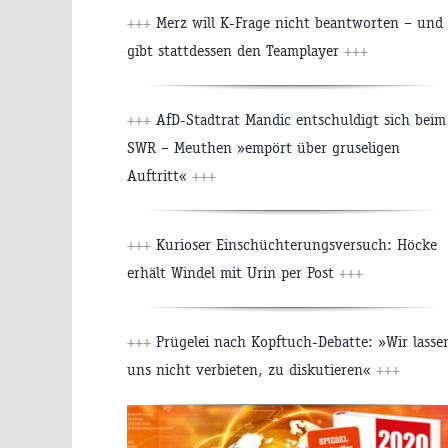
+++
Merz will K-Frage nicht beantworten – und
gibt stattdessen den Teamplayer
+++
+++
AfD-Stadtrat Mandic entschuldigt sich beim
SWR – Meuthen »empört über gruseligen
Auftritt«
+++
+++
Kurioser Einschüchterungsversuch: Höcke
erhält Windel mit Urin per Post
+++
+++
Prügelei nach Kopftuch-Debatte: »Wir lasse
uns nicht verbieten, zu diskutieren«
+++