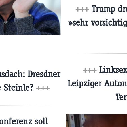
+++
Trump dro
»sehr vorsichti
+++
Linksex
sdach: Dresdner
Leipziger Auto
 Steinle?
+++
Te
onferenz soll