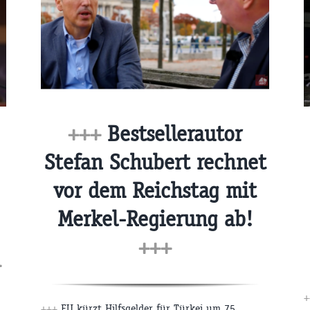
+++
Bestsellerautor
Stefan Schubert rechnet
vor dem Reichstag mit
Merkel-Regierung ab!
+++
+
+
+++
EU kürzt Hilfsgelder für Türkei um 75