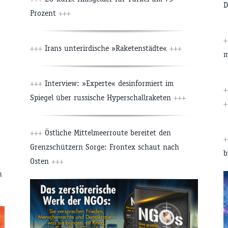
D
Prozent
+++
+
+++
Irans unterirdische »Raketenstädte«
+++
m
+++
Interview: »Experte« desinformiert im
+
Spiegel über russische Hyperschallraketen
+++
+
+++
Östliche Mittelmeerroute bereitet den
+
Grenzschützern Sorge: Frontex schaut nach
b
Osten
+++
n