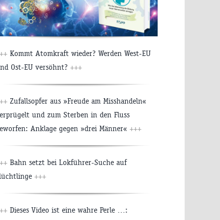
++
Kommt Atomkraft wieder? Werden West-EU
nd Ost-EU versöhnt?
+++
++
Zufallsopfer aus »Freude am Misshandeln«
erprügelt und zum Sterben in den Fluss
eworfen: Anklage gegen »drei Männer«
+++
++
Bahn setzt bei Lokführer-Suche auf
lüchtlinge
+++
++
Dieses Video ist eine wahre Perle …: