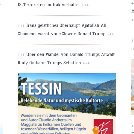
n
+
IS-Terroristen im Irak verhaftet
+++
M
»
+++
Irans geistliches Oberhaupt Ajatollah Ali
Chamenei warnt vor »Clown« Donald Trump
+++
+
t
+++
Über den Wandel von Donald Trumps Anwalt
Rudy Giuliani: Trumps Schatten
+++
+
F