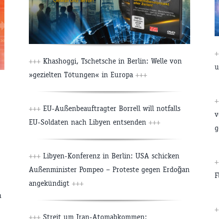
+
+++
Khashoggi, Tschetsche in Berlin: Welle von
u
»gezielten Tötungen« in Europa
+++
+
+++
EU-Außenbeauftragter Borrell will notfalls
v
EU-Soldaten nach Libyen entsenden
+++
g
+++
Libyen-Konferenz in Berlin: USA schicken
+
Außenminister Pompeo – Proteste gegen Erdoğan
F
angekündigt
+++
n
+
+++
Streit um Iran-Atomabkommen: