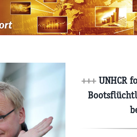
+++
UNHCR fo
Bootsflücht
b