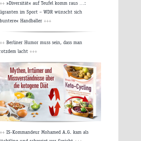
++
»Diversität« auf Teufel komm raus …:
igranten im Sport – WDR wünscht sich
buntere« Handballer
+++
++
Berliner Humor muss sein, dass man
rotzdem lacht
+++
++
IS-Kommandeur Mohamed A.G. kam als
lüchtling und schweigt vor Gericht
+++