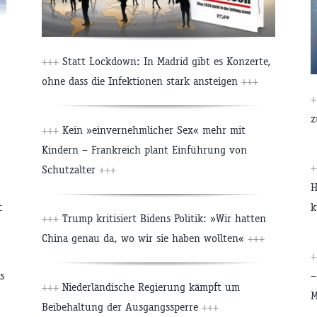
+++
Statt Lockdown: In Madrid gibt es Konzerte,
ohne dass die Infektionen stark ansteigen
+++
+
z
+++
Kein »einvernehmlicher Sex« mehr mit
Kindern – Frankreich plant Einführung von
+
Schutzalter
+++
H
t
k
+++
Trump kritisiert Bidens Politik: »Wir hatten
China genau da, wo wir sie haben wollten«
+++
+
s
–
+++
Niederländische Regierung kämpft um
M
Beibehaltung der Ausgangssperre
+++