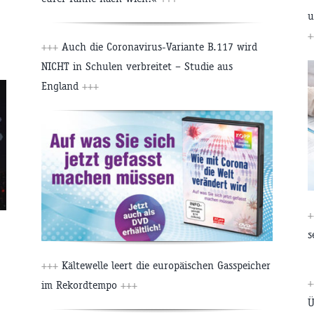
u
+
+++
Auch die Coronavirus-Variante B.117 wird
NICHT in Schulen verbreitet – Studie aus
England
+++
+
s
+++
Kältewelle leert die europäischen Gasspeicher
+
im Rekordtempo
+++
Ü