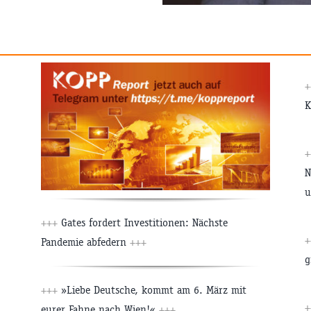
+
K
+
N
u
+++
Gates fordert Investitionen: Nächste
+
Pandemie abfedern
+++
+++
»Liebe Deutsche, kommt am 6. März mit
+
eurer Fahne nach Wien!«
+++