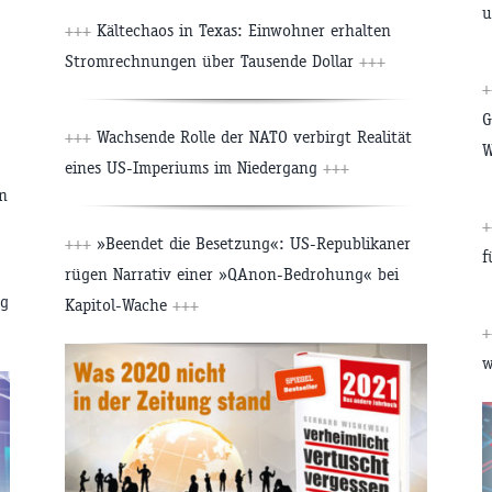
u
+++
Kältechaos in Texas: Einwohner erhalten
Stromrechnungen über Tausende Dollar
+++
+
G
+++
Wachsende Rolle der NATO verbirgt Realität
W
eines US-Imperiums im Niedergang
+++
n
+
+++
»Beendet die Besetzung«: US-Republikaner
f
rügen Narrativ einer »QAnon-Bedrohung« bei
ng
Kapitol-Wache
+++
+
w