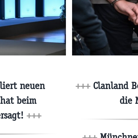
liert neuen
+++
Clanland B
 hat beim
die 
ersagt!
+++
+++
Münchner 