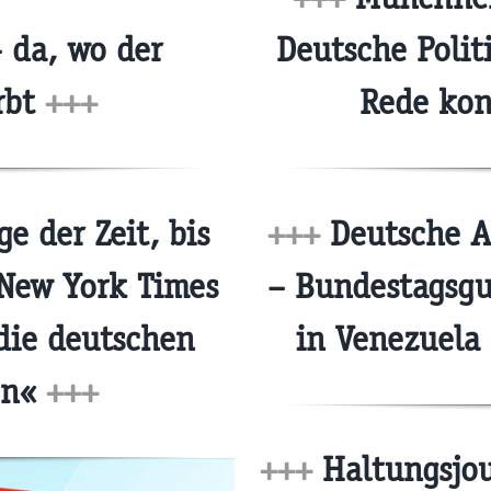
 da, wo der
Deutsche Polit
irbt
+++
Rede kon
ge der Zeit, bis
+++
Deutsche A
 New York Times
– Bundestagsgu
die deutschen
in Venezuela
en«
+++
+++
Haltungsjou