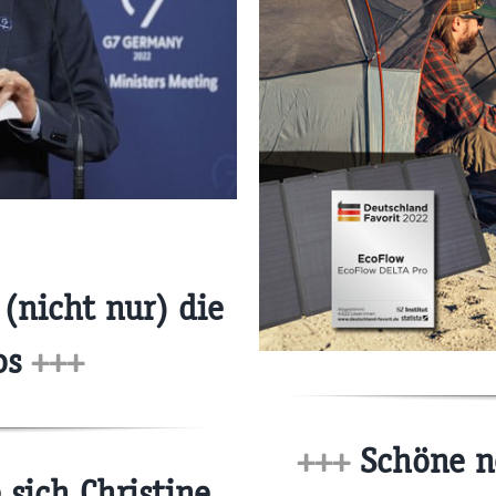
(nicht nur) die
os
+++
+++
Schöne n
 sich Christine