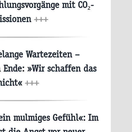
hlungsvorgänge mit CO₂-
issionen
+++
lange Wartezeiten –
Ende: »Wir schaffen das
nicht«
+++
ein mulmiges Gefühl«: Im
t die Angst vor neuer