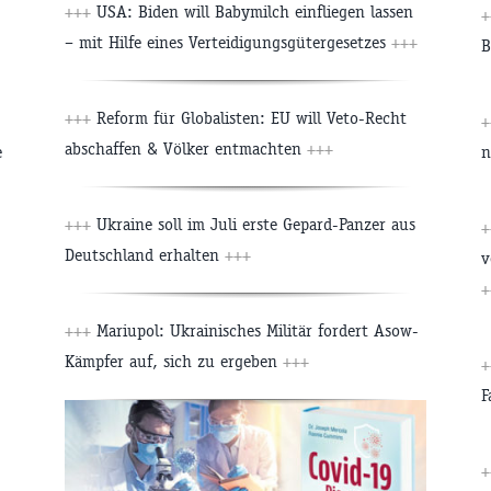
+++
USA: Biden will Babymilch einfliegen lassen
+
– mit Hilfe eines Verteidigungsgütergesetzes
+++
B
+++
Reform für Globalisten: EU will Veto-Recht
+
abschaffen & Völker entmachten
+++
e
n
+++
Ukraine soll im Juli erste Gepard-Panzer aus
+
Deutschland erhalten
+++
v
+
+++
Mariupol: Ukrainisches Militär fordert Asow-
Kämpfer auf, sich zu ergeben
+++
+
F
+