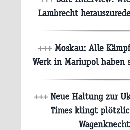
Lambrecht herauszured
+++
Moskau: Alle Kämpfe
Werk in Mariupol haben 
+++
Neue Haltung zur Uk
Times klingt plötzli
Wagenknech