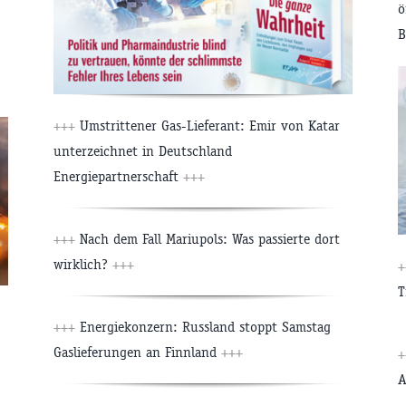
ö
B
+++
Umstrittener Gas-Lieferant: Emir von Katar
unterzeichnet in Deutschland
Energiepartnerschaft
+++
+++
Nach dem Fall Mariupols: Was passierte dort
wirklich?
+++
+
T
+++
Energiekonzern: Russland stoppt Samstag
Gaslieferungen an Finnland
+++
+
A