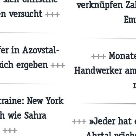
verknüpfen Za
en versucht
+++
Em
r in Azovstal-
+++
Monate
sich ergeben
+++
Handwerker am 
raine: New York
ch wie Sahra
+++
»Jeder hat 
t
+++
Ahrtal wächs