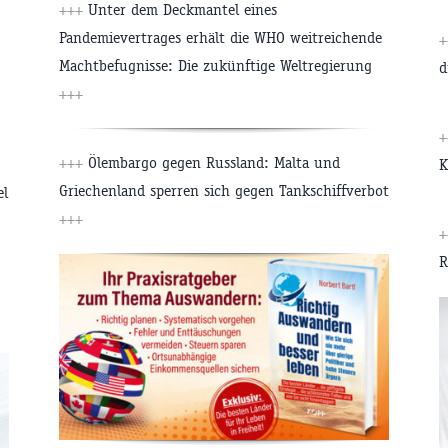
+++
Unter dem Deckmantel eines
Pandemievertrages erhält die WHO weitreichende
+
Machtbefugnisse: Die zukünftige Weltregierung
d
+++
+
+++
Ölembargo gegen Russland: Malta und
K
Griechenland sperren sich gegen Tankschiffverbot
el
+++
+
R