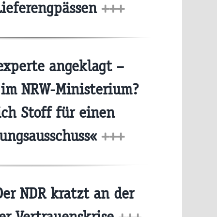
Lieferengpässen
+++
xperte angeklagt –
 im NRW-Ministerium?
ich Stoff für einen
ungsausschuss«
+++
er NDR kratzt an der
er Vertrauenskrise
+++