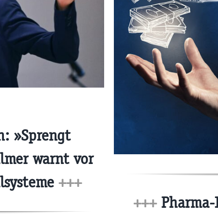
: »Sprengt
almer warnt vor
alsysteme
+++
+++
Pharma-I