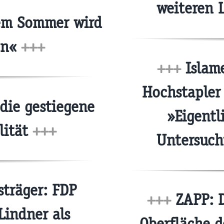
weiteren 
em Sommer wird
en«
+++
+++
Islame
Hochstapler
ie gestiegene
»Eigentl
lität
+++
Untersuch
träger: FDP
+++
ZAPP: D
Lindner als
Oberfläche d