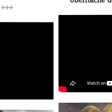
n
+++