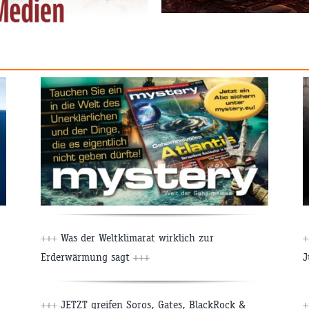
+++
Was der Weltklimarat wirklich zur
+
Erderwärmung sagt
+++
J
+++
JETZT greifen Soros, Gates, BlackRock &
+