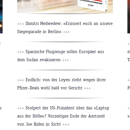
+++
Dimitri Medwedew: »Erinnert euch an unsere
Siegesparade in Berlin«
+++
r
+
+++
Spanische Flugzeuge sollen Europäer aus
m
dem Sudan evakuieren
+++
T
+++
Endlich: von der Leyen steht wegen ihrer
+
Pfizer-Deals wohl bald vor Gericht
+++
P
r
+++
Stolpert der US-Präsident über das »Laptop
+
aus der Hölle«? Vorzeitiges Ende der Amtszeit
»
von Joe Biden in Sicht
+++