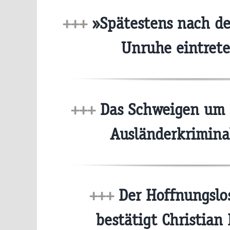
+++
»Spätestens nach d
Unruhe eintret
+++
Das Schweigen um d
Ausländerkrimina
+++
Der Hoffnungslos
bestätigt Christian 