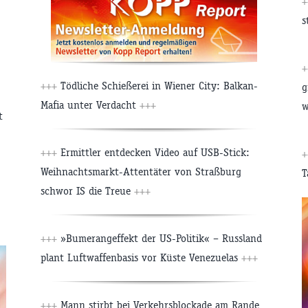
s
+++
Tödliche Schießerei in Wiener City: Balkan-
g
Mafia unter Verdacht
+++
w
t
+++
Ermittler entdecken Video auf USB-Stick:
Weihnachtsmarkt-Attentäter von Straßburg
T
schwor IS die Treue
+++
+++
»Bumerangeffekt der US-Politik« – Russland
plant Luftwaffenbasis vor Küste Venezuelas
+++
+++
Mann stirbt bei Verkehrsblockade am Rande