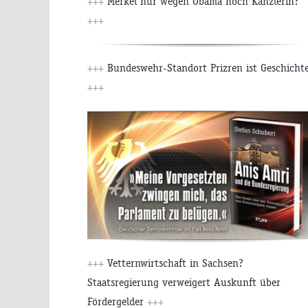
+++
Merkel nur wegen Obama noch Kanzlerin?
+++
+++
Bundeswehr-Standort Prizren ist Geschicht
+++
+++
Vetternwirtschaft in Sachsen?
Staatsregierung verweigert Auskunft über
Fördergelder
+++