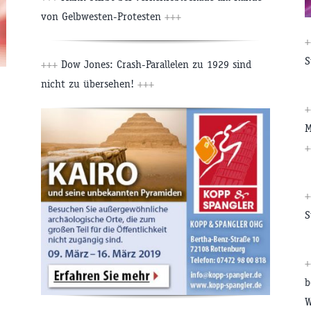
von Gelbwesten-Protesten
+++
S
+++
Dow Jones: Crash-Parallelen zu 1929 sind
nicht zu übersehen!
+++
M
+
S
b
W