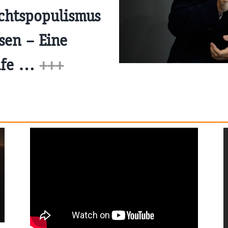
chtspopulismus
sen – Eine
lfe …
+++