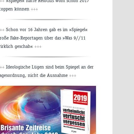
+++
»Spiegel« hätte Relotius wohl schon 2017
toppen können
+++
+++
Schon vor 16 Jahren gab es im »Spiegel«
roße Fake-Reportagen über das »Was 9//11
irklich geschah«
+++
+++
Ideologische Lügen sind beim Spiegel an der
agesordnung, nicht die Ausnahme
+++