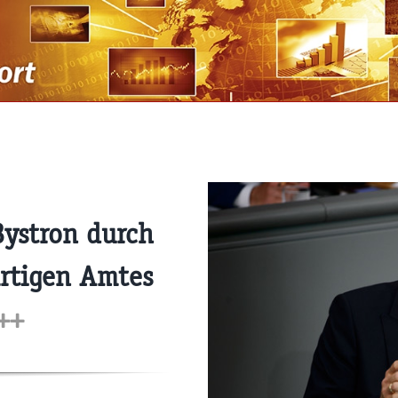
Bystron durch
rtigen Amtes
++