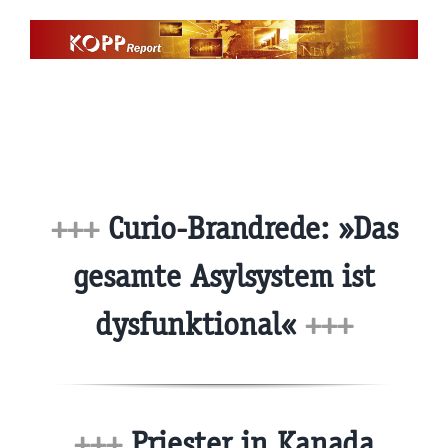
Zum
Inhalt
springen
+++
Curio-Brandrede: »Das
gesamte Asylsystem ist
dysfunktional«
+++
+++
Priester in Kanada