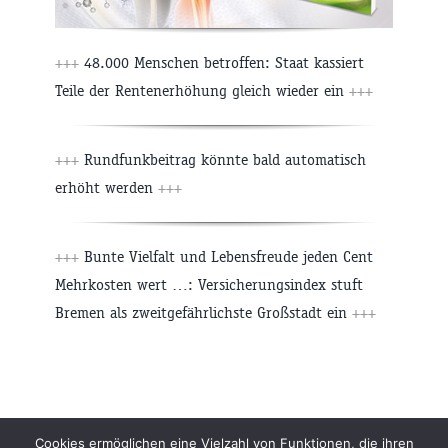
+++
48.000 Menschen betroffen: Staat kassiert
Teile der Rentenerhöhung gleich wieder ein
+++
+++
Rundfunkbeitrag könnte bald automatisch
erhöht werden
+++
+++
Bunte Vielfalt und Lebensfreude jeden Cent
Mehrkosten wert …: Versicherungsindex stuft
Bremen als zweitgefährlichste Großstadt ein
+++
Beiträge
Archiv
Impressum
Newsletter
Cookies ermöglichen eine Vielzahl von Funktionen, die ihren