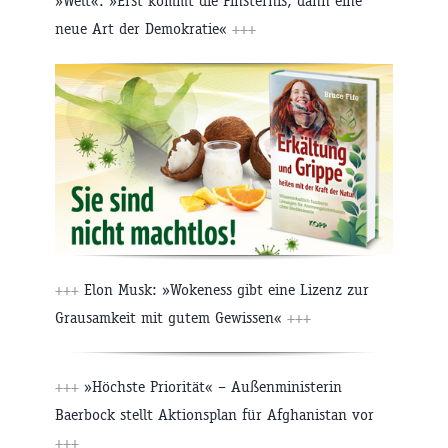
»Welt«: »Erst kommt die Finsternis, dann eine
neue Art der Demokratie«
+++
+++
Elon Musk: »Wokeness gibt eine Lizenz zur
Grausamkeit mit gutem Gewissen«
+++
+++
»Höchste Priorität« – Außenministerin
Baerbock stellt Aktionsplan für Afghanistan vor
+++