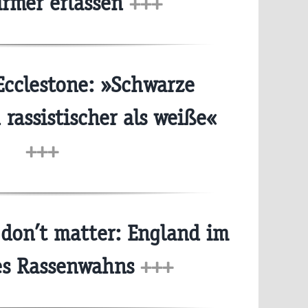
ürmer erlassen
+++
Ecclestone: »Schwarze
rassistischer als weiße«
+++
 don’t matter: England im
es Rassenwahns
+++