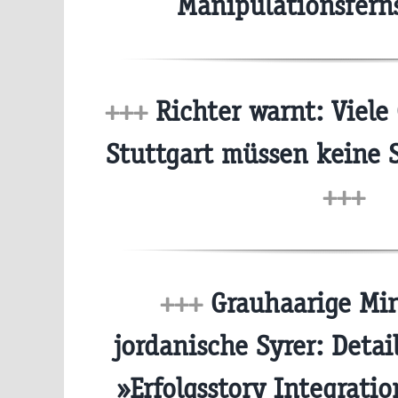
Manipulationsfer
+++
Richter warnt: Viele
Stuttgart müssen keine 
+++
+++
Grauhaarige Min
jordanische Syrer: Detai
»Erfolgsstory Integrati