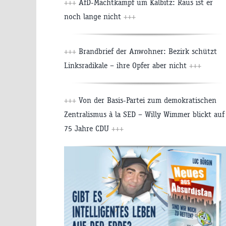
+++
AfD-Machtkampf um Kalbitz: Raus ist er
noch lange nicht
+++
+++
Brandbrief der Anwohner: Bezirk schützt
Linksradikale – ihre Opfer aber nicht
+++
+++
Von der Basis-Partei zum demokratischen
Zentralismus à la SED – Willy Wimmer blickt auf
75 Jahre CDU
+++