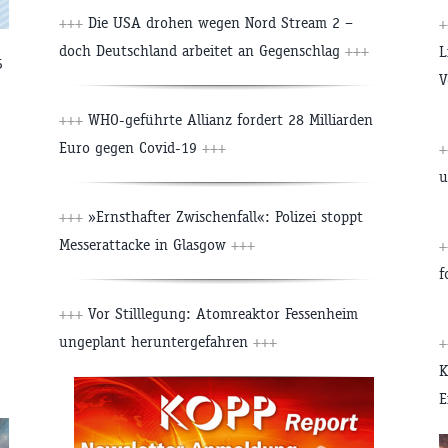
+++
Die USA drohen wegen Nord Stream 2 –
+
doch Deutschland arbeitet an Gegenschlag
+++
L
5
V
+++
WHO-geführte Allianz fordert 28 Milliarden
Euro gegen Covid-19
+++
+
u
+++
»Ernsthafter Zwischenfall«: Polizei stoppt
Messerattacke in Glasgow
+++
+
f
+++
Vor Stilllegung: Atomreaktor Fessenheim
ungeplant heruntergefahren
+++
+
K
E