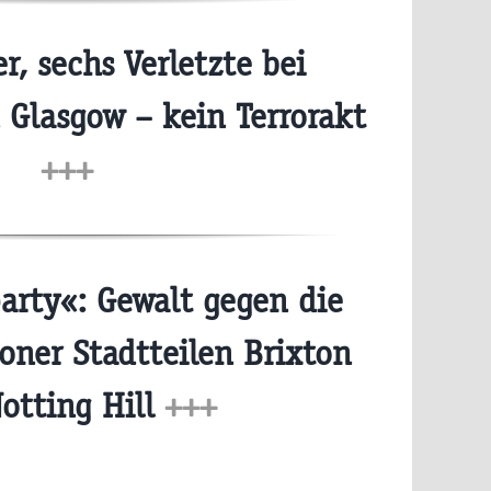
r, sechs Verletzte bei
n Glasgow – kein Terrorakt
+++
rty«: Gewalt gegen die
doner Stadtteilen Brixton
otting Hill
+++