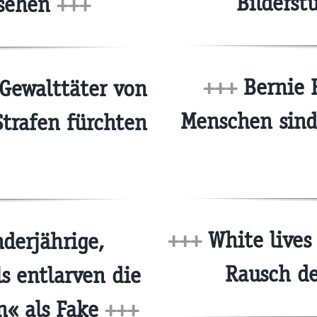
Bilderst
nsehen
+++
+++
Bernie 
 Gewalttäter von
Menschen sind 
Strafen fürchten
+++
White lives
derjährige,
Rausch d
ls entlarven die
on« als Fake
+++