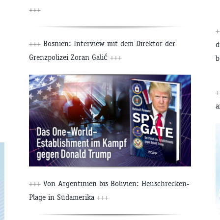
+++
+
+++
Bosnien: Interview mit dem Direktor der
d
Grenzpolizei Zoran Galić
+++
b
+
+++
Von Argentinien bis Bolivien: Heuschrecken-
Plage in Südamerika
+++