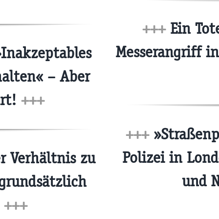
+++
Ein Tote
Messerangriff i
Inakzeptables
halten« – Aber
art!
+++
+++
»Straßenpa
Polizei in Lon
 Verhältnis zu
und N
grundsätzlich
«
+++