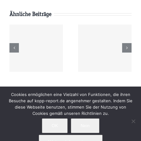
Ähnliche Beiträge
Dienstag
Montag
6
04.08.2026
03.08.2026
r
09:00 Uhr
09:00 Uhr
Beiträge
Archiv
Impressum
Newsletter
Cookies ermöglichen eine Vielzahl von Funktionen, die ihren
Besuche auf kopp-report.de angenehmer gestalten. Indem Sie
Kopp Verlag
Datenschutzerklärung
diese Webseite benutzen, stimmen Sie der Nutzung von
Cookies gemäß unseren Richtlinien zu.
OK
Nein