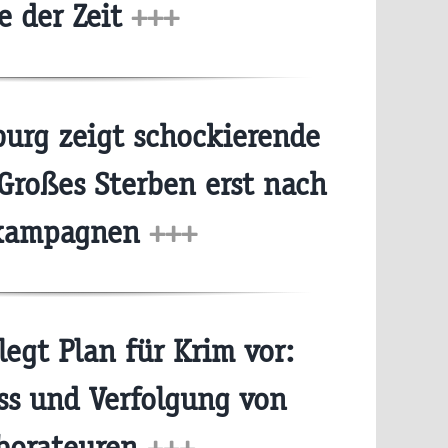
e der Zeit
+++
urg zeigt schockierende
 Großes Sterben erst nach
kampagnen
+++
egt Plan für Krim vor:
ss und Verfolgung von
aborateuren
+++