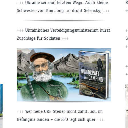
+++
Ukraine sei »auf letztem Weg«: Auch kleine
R
Schwester von Kim Jong-un droht Selenskyj
+++
e
+++
Ukrainisches Verteidigungsministerium kürzt
+
Zuschläge für Soldaten
+++
G
+
+
+
+++
Wer neue ORF-Steuer nicht zahlt, soll im
Gefängnis landen – die FPÖ legt sich quer
+++