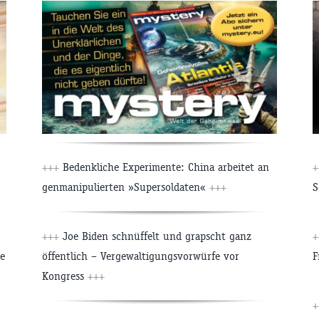
+++
Bedenkliche Experimente: China arbeitet an
+
genmanipulierten »Supersoldaten«
+++
S
+++
Joe Biden schnüffelt und grapscht ganz
+
e
öffentlich – Vergewaltigungsvorwürfe vor
F
Kongress
+++
+