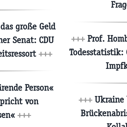
Frag
das große Geld
+++
Prof. Homb
ner Senat: CDU
Todesstatistik:
itsressort
+++
Impf
rende Person«
+++
Ukraine l
pricht von
Brückenabri
ssen«
+++
Koll