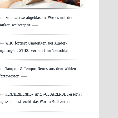
++
Finanzkrise abgeblasen? Wie es mit den
anken weitergeht
+++
++
WHO fordert Umdenken bei Kinder-
mpfungen: STIKO verharrt im Tiefschlaf
+++
++
Tampon & Tempo: Neues aus dem Wilden
ertewesten
+++
++
»ENTBINDENDE« und »GEBÄRENDE Person«:
agesschau streicht das Wort »Mutter«
+++