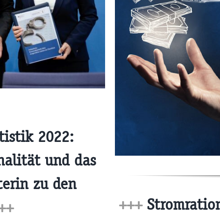
tistik 2022:
alität und das
terin zu den
+++
Stromration
++