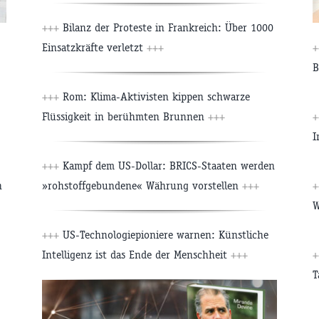
+++
Bilanz der Proteste in Frankreich: Über 1000
Einsatzkräfte verletzt
+++
+
B
+++
Rom: Klima-Aktivisten kippen schwarze
Flüssigkeit in berühmten Brunnen
+++
+
I
+++
Kampf dem US-Dollar: BRICS-Staaten werden
n
»rohstoffgebundene« Währung vorstellen
+++
+
W
+++
US-Technologiepioniere warnen: Künstliche
Intelligenz ist das Ende der Menschheit
+++
+
T