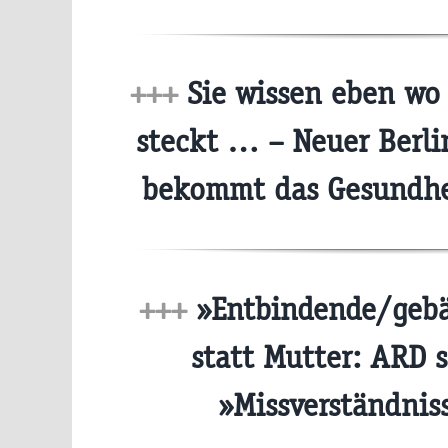
+++
Sie wissen eben wo 
steckt … – Neuer Berli
bekommt das Gesundhe
+++
»Entbindende/gebä
statt Mutter: ARD s
»Missverständni