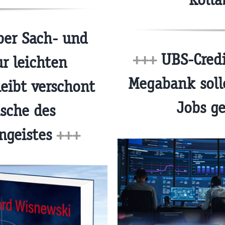
ber Sach- und
+++
UBS-Credi
r leichten
Megabank solle
eibt verschont
Jobs g
sche des
Ungeistes
+++